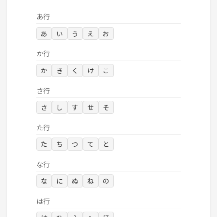
あ行
あ
い
う
え
お
か行
か
き
く
け
こ
さ行
さ
し
す
せ
そ
た行
た
ち
つ
て
と
な行
な
に
ぬ
ね
の
は行