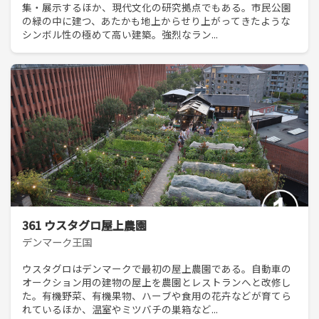
集・展示するほか、現代文化の研究拠点でもある。市民公園
の緑の中に建つ、あたかも地上からせり上がってきたような
シンボル性の極めて高い建築。強烈なラン...
361 ウスタグロ屋上農園
デンマーク王国
ウスタグロはデンマークで最初の屋上農園である。自動車の
オークション用の建物の屋上を農園とレストランへと改修し
た。有機野菜、有機果物、ハーブや食用の花卉などが育てら
れているほか、温室やミツバチの巣箱など...