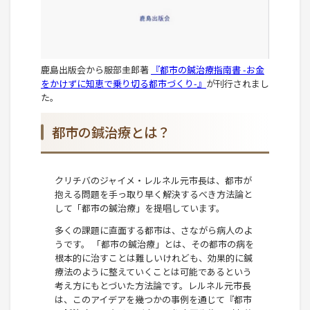
鹿島出版会から服部圭郎著
『都市の鍼治療指南書 -お金
をかけずに知恵で乗り切る都市づくり-』
が刊行されまし
た。
都市の鍼治療とは？
クリチバのジャイメ・レルネル元市長は、都市が
抱える問題を手っ取り早く解決するべき方法論と
して「都市の鍼治療」を提唱しています。
多くの課題に直面する都市は、さながら病人のよ
うです。 「都市の鍼治療」とは、その都市の病を
根本的に治すことは難しいけれども、効果的に鍼
療法のように整えていくことは可能であるという
考え方にもとづいた方法論です。レルネル元市長
は、このアイデアを幾つかの事例を通じて『都市