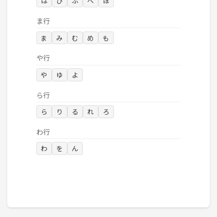
は
ひ
ふ
へ
ほ
ま行
ま
み
む
め
も
や行
や
ゆ
よ
ら行
ら
り
る
れ
ろ
わ行
わ
を
ん