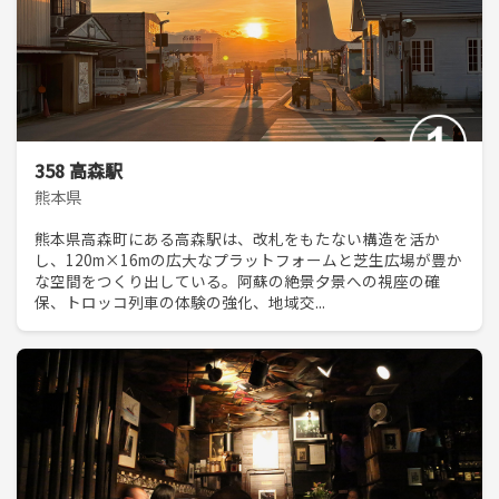
358 高森駅
熊本県
熊本県高森町にある高森駅は、改札をもたない構造を活か
し、120m×16mの広大なプラットフォームと芝生広場が豊か
な空間をつくり出している。阿蘇の絶景夕景への視座の確
保、トロッコ列車の体験の強化、地域交...