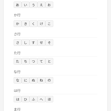
あ
い
う
え
お
か行
か
き
く
け
こ
さ行
さ
し
す
せ
そ
た行
た
ち
つ
て
と
な行
な
に
ぬ
ね
の
は行
は
ひ
ふ
へ
ほ
ま行