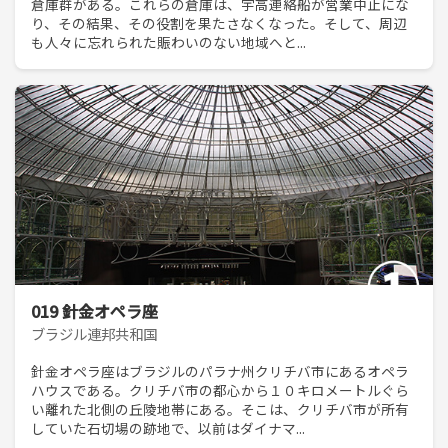
倉庫群がある。これらの倉庫は、宇高連絡船が営業中止にな
り、その結果、その役割を果たさなくなった。そして、周辺
も人々に忘れられた賑わいのない地域へと...
019 針金オペラ座
ブラジル連邦共和国
針金オペラ座はブラジルのパラナ州クリチバ市にあるオペラ
ハウスである。クリチバ市の都心から１０キロメートルぐら
い離れた北側の丘陵地帯にある。そこは、クリチバ市が所有
していた石切場の跡地で、以前はダイナマ...