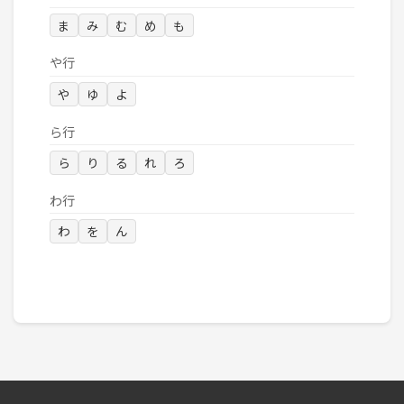
ま
み
む
め
も
や行
や
ゆ
よ
ら行
ら
り
る
れ
ろ
わ行
わ
を
ん