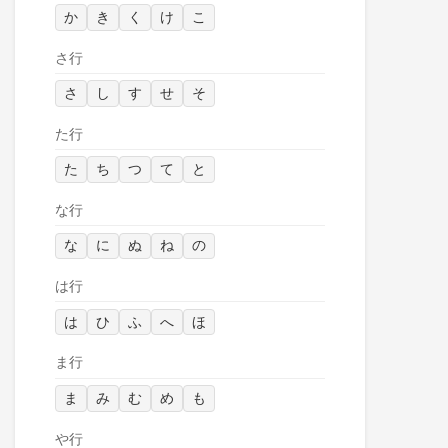
か
き
く
け
こ
さ行
さ
し
す
せ
そ
た行
た
ち
つ
て
と
な行
な
に
ぬ
ね
の
は行
は
ひ
ふ
へ
ほ
ま行
ま
み
む
め
も
や行