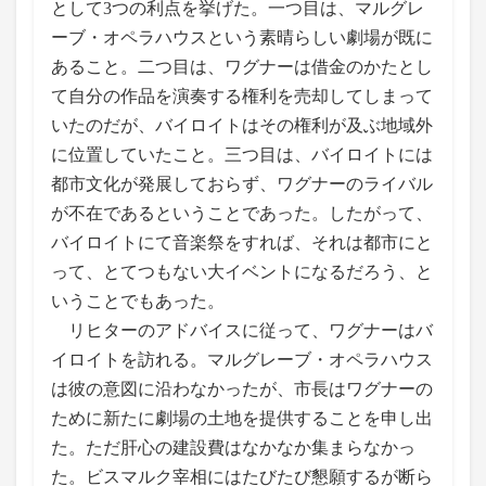
として3つの利点を挙げた。一つ目は、マルグレ
ーブ・オペラハウスという素晴らしい劇場が既に
あること。二つ目は、ワグナーは借金のかたとし
て自分の作品を演奏する権利を売却してしまって
いたのだが、バイロイトはその権利が及ぶ地域外
に位置していたこと。三つ目は、バイロイトには
都市文化が発展しておらず、ワグナーのライバル
が不在であるということであった。したがって、
バイロイトにて音楽祭をすれば、それは都市にと
って、とてつもない大イベントになるだろう、と
いうことでもあった。
リヒターのアドバイスに従って、ワグナーはバ
イロイトを訪れる。マルグレーブ・オペラハウス
は彼の意図に沿わなかったが、市長はワグナーの
ために新たに劇場の土地を提供することを申し出
た。ただ肝心の建設費はなかなか集まらなかっ
た。ビスマルク宰相にはたびたび懇願するが断ら