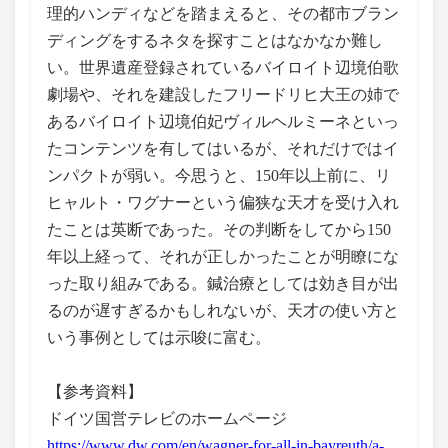
理的ハンディなどを踏まえると、その都市ブラン
ディングをするネタを探すことはなかなか難し
い。世界遺産登録されているバイロイト辺境伯歌
劇場や、それを建設したフリードリヒ大王の姉で
あるバイロイト辺境伯妃ヴィルヘルミーネといっ
たコンテンツを有してはいるが、それだけではイ
ンパクトが弱い。今思うと、150年以上前に、リ
ヒャルト・ワグナーという偏狭な天才を受け入れ
たことは英断であった。その判断をしてから150
年以上経って、それが正しかったことが明瞭にな
った取り組みである。鍼治療としては効き目が出
るのが遅すぎるかもしれないが、天才の使い方と
いう事例としては示唆に富む。
【参考資料】
ドイツ国営テレビのホームページ
https://www.dw.com/en/wagner-for-all-in-bayreuth/a-