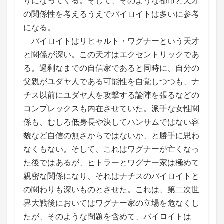
りになってくる。そして、そのような都市と天才
の関係性を考えるうえでバイロイトは多いに参考
になる。
バイロイトはリヒャルト・ワグナーという天才
と関係が深い。この天才はエクセントリックであ
る。過剰なまでの自信家であると同時に、自分の
父親がユダヤ人である可能性を自覚しつつも、ナ
チス以前にユダヤ人を攻撃する論陣を張るなどの
コンプレックスも内在させていた。派手な女性関
係も、むしろ低身長や決してハンサムではない容
貌など自信の無さからではないか、と勝手に思わ
なくもない。そして、これはワグナーが亡くなっ
た後ではあるが、ヒトラーとワグナー家は極めて
親密な関係になり、それはナチスのバイロイトと
の関わりも深いものとさせた。これは、第二次世
界大戦後においてはワグナー家の立場を危なくし
たが、そのような問題を含めて、バイロイトは