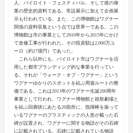
人、バイロイト・フェスティバル、そして彼の偉
業の歴史的資料である。常設展示に加えて企画展
示も行われている。また、この博物館はワグナー
関係の資料収集という点では世界一である。この
博物館は市の事業として2010年から2015年にかけ
て改修工事が行われた。その投資額は2,000万ユ
ーロ（約27億円）であった。
これら以外にも、バイロイト市はワグナーを活
用した都市ブランディング的な事業を行ってい
る。それが「ウォーク・オブ・ワグナー」という
ワグナーゆかりのスポットを結ぶ周遊ルートの整
備である。これは2013年のワグナー生誕200周年
事業として行われ、ワグナー博物館と祝祭劇場と
を結ぶ回廊状にあたる20箇所に、指揮棒を振って
いるワグナーのプラスティックの人形が載った石
碑が設置され、ワグナーに関する物語がその石碑
に記載されている。石碑に記載されている物語