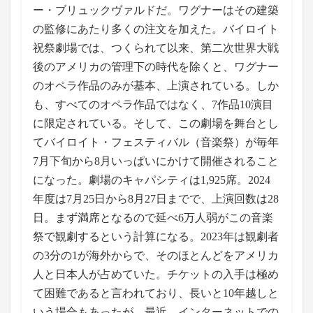
ー・ブリュックヴァルドだ。ワグナーはその建築
の監修にあたり多くの注文を加えた。バイロイト
祝祭劇場では、つくられて以来、第二次世界大戦
後のアメリカの管理下の時代を除くと、ワグナー
のオペラ作品のみが基本、上演されている。しか
も、すべてのオペラ作品ではなく、7作品10演目
に限定されている。そして、この劇場を舞台とし
てバイロイト・フェスティバル（音楽祭）が毎年
7月下旬から8月いっぱいにかけて開催されること
になった。劇場のキャパシティは1,925席。2024
年度は7月25日から8月27日までで、上演回数は28
日。まず満席となるので延べ6万人弱がこの音楽
祭で観劇するという計算になる。2023年は観劇者
の3分の1が海外からで、そのほとんどをアメリカ
人と日本人が占めていた。チケットの入手は極め
て困難であると言われており、長いと10年越しと
いう場合もあったが、最近、インターネットでの