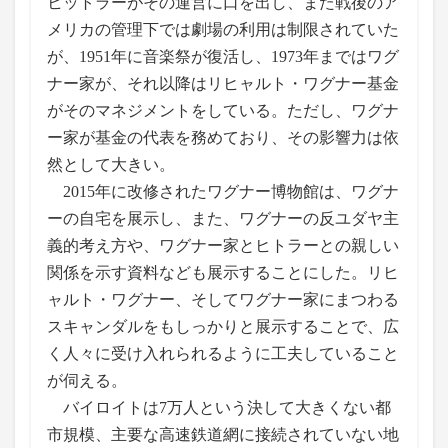
ヒットラーがその運営に口を出し、また戦後のア
メリカの管理下では劇場の利用は制限されていた
が、1951年に音楽祭が復活し、1973年まではワグ
ナー家が、それ以降はリヒャルト・ワグナー基金
がそのマネジメントをしている。ただし、ワグナ
ー家が基金の代表を務めており、その影響力は依
然として大きい。
2015年に改修されたワグナー博物館は、ワグナ
ーの自宅を展示し、また、ワグナーの反ユダヤ主
義的考え方や、ワグナー家とヒトラーとの親しい
関係を示す資料なども展示することにした。リヒ
ャルト・ワグナー、そしてワグナー家にまつわる
スキャンダルをもしっかりと展示することで、広
く人々に受け入れられるように工夫していること
が伺える。
バイロイトは7万人という決して大きくない都
市規模、主要な高速鉄道網に接続されていない地