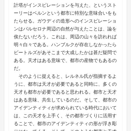
計塔がインスピレーションを与えた、というスト
ーリーはベルンという都市に特別な意味合いをも
たらせる。ガウディの造形へのインスピレーショ
ンはバルセロナ周辺の自然が与えたことは、論を
俟たないだろう。これは、周辺の山々を訪れれば
明々白々である。ハンブルクが存在しなかったら
ビートルズがあそこまで大成したかは甚だ疑問で
ある。天才はある意味で、都市の産物でもあるの
だ。
そのように捉えると、レルネル氏が指摘するよ
うに、都市は天才が必要であると同時に、多くの
天才も都市が必要であると思われる。都市と天才
はある意味、共生しているのだ。そして、都市の
アイデンティティが求められている時代において
は、この天才を上手く、その都市づくりに活用す
ることで、都市のアイデンティティの形が浮き彫