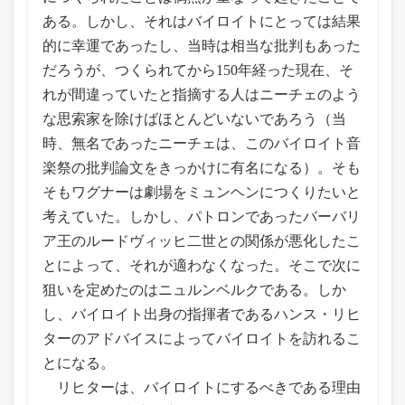
ある。しかし、それはバイロイトにとっては結果
的に幸運であったし、当時は相当な批判もあった
だろうが、つくられてから150年経った現在、そ
れが間違っていたと指摘する人はニーチェのよう
な思索家を除けばほとんどいないであろう（当
時、無名であったニーチェは、このバイロイト音
楽祭の批判論文をきっかけに有名になる）。そも
そもワグナーは劇場をミュンヘンにつくりたいと
考えていた。しかし、パトロンであったバーバリ
ア王のルードヴィッヒ二世との関係が悪化したこ
とによって、それが適わなくなった。そこで次に
狙いを定めたのはニュルンベルクである。しか
し、バイロイト出身の指揮者であるハンス・リヒ
ターのアドバイスによってバイロイトを訪れるこ
とになる。
リヒターは、バイロイトにするべきである理由