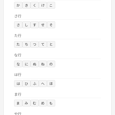
か
き
く
け
こ
さ行
さ
し
す
せ
そ
た行
た
ち
つ
て
と
な行
な
に
ぬ
ね
の
は行
は
ひ
ふ
へ
ほ
ま行
ま
み
む
め
も
や行