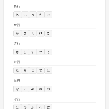
あ行
あ
い
う
え
お
か行
か
き
く
け
こ
さ行
さ
し
す
せ
そ
た行
た
ち
つ
て
と
な行
な
に
ぬ
ね
の
は行
は
ひ
ふ
へ
ほ