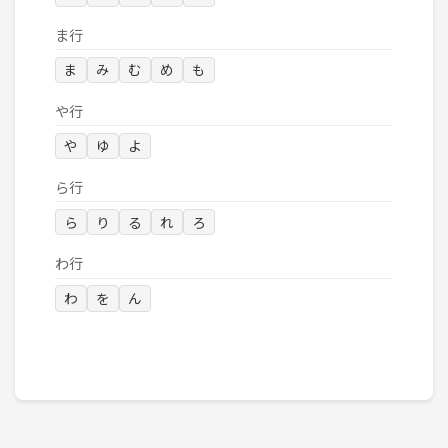
ま行
ま
み
む
め
も
や行
や
ゆ
よ
ら行
ら
り
る
れ
ろ
わ行
わ
を
ん