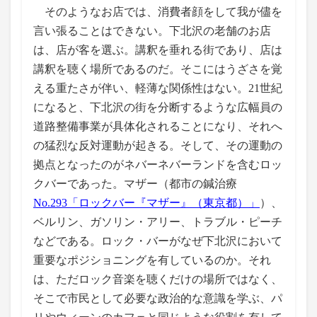
そのようなお店では、消費者顔をして我が儘を
言い張ることはできない。下北沢の老舗のお店
は、店が客を選ぶ。講釈を垂れる街であり、店は
講釈を聴く場所であるのだ。そこにはうざさを覚
える重たさが伴い、軽薄な関係性はない。21世紀
になると、下北沢の街を分断するような広幅員の
道路整備事業が具体化されることになり、それへ
の猛烈な反対運動が起きる。そして、その運動の
拠点となったのがネバーネバーランドを含むロッ
クバーであった。マザー（都市の鍼治療
No.293「ロックバー『マザー』（東京都）」
）、
ベルリン、ガソリン・アリー、トラブル・ピーチ
などである。ロック・バーがなぜ下北沢において
重要なポジショニングを有しているのか。それ
は、ただロック音楽を聴くだけの場所ではなく、
そこで市民として必要な政治的な意識を学ぶ、パ