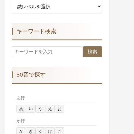
キーワード検索
検索
50音で探す
あ行
あ
い
う
え
お
か行
か
き
く
け
こ