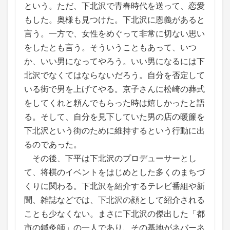
という。ただ、下北沢で青春時代を送って、恋愛
もした。奥様も見つけた。下北沢に恩義があると
言う。一方で、女性をめぐって非常に切ない思い
をしたとも言う。そういうこともあって、いつ
か、いい男になってやろう。いい男になるには下
北沢でなくてはならないだろう。自分を否定して
いる街で男を上げてやる。京子さんに松崎の葬式
をしてくれと頼んでもらった時は嬉しかったと語
る。そして、自分を見下していた男の店の暖簾を
下北沢という街のために維持するという行動に出
るのであった。
その後、下平は下北沢のプロデューサーとし
て、将棋のイベントをはじめとした多くのまちづ
くりに関わる。下北沢を紹介するテレビ番組や新
聞、雑誌などでは、下北沢の顔として紹介される
ことも少なくない。まさに下北沢の傑出した「都
市の鍼灸師」の一人であり、その基地がネバーネ