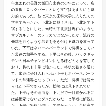
年生まれの長野の飯田市出身の少年にとって、店
の看板「ロックバー」という文字はあまりにも魅
力的であった。彼は東京の歯科大学に入りたての
学生であったが、下北沢に魅了され、下北沢で下
宿することにした。当時の下北沢は現在のような
サブカルチャーのメッカではなかったが、流行の
先端を行くような若者を惹き付ける魅力を放って
いた。下平はネバーネバーランドで将棋をしてい
た常連の相手をする。下平はその後、バックギャ
モンの日本チャンピオンになるほどの才を有して
おり、将棋も非常に強かった。将棋の強さを通じ
て、常連に受け入れられた下平もネバーネバーラ
ンドの常連客となっていく。ただ、将棋では認め
られた下平であったが、松崎には見下されてい
た。下平はその理由を、下北沢で一目置かれるに
は芸術家でないとダメだからだ、と筆者に解説し
た。下平は将棋は傑出して強かったが、芸術家で