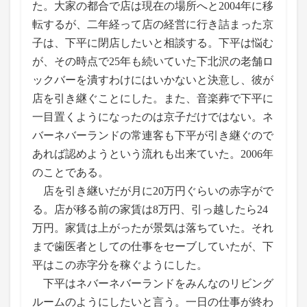
た。大家の都合で店は現在の場所へと2004年に移
転するが、二年経って店の経営に行き詰まった京
子は、下平に閉店したいと相談する。下平は悩む
が、その時点で25年も続いていた下北沢の老舗ロ
ックバーを潰すわけにはいかないと決意し、彼が
店を引き継ぐことにした。また、音楽葬で下平に
一目置くようになったのは京子だけではない。ネ
バーネバーランドの常連客も下平が引き継ぐので
あれば認めようという流れも出来ていた。2006年
のことである。
店を引き継いだが月に20万円ぐらいの赤字がで
る。店が移る前の家賃は8万円、引っ越したら24
万円。家賃は上がったが景気は落ちていた。それ
まで歯医者としての仕事をセーブしていたが、下
平はこの赤字分を稼ぐようにした。
下平はネバーネバーランドをみんなのリビング
ルームのようにしたいと言う。一日の仕事が終わ