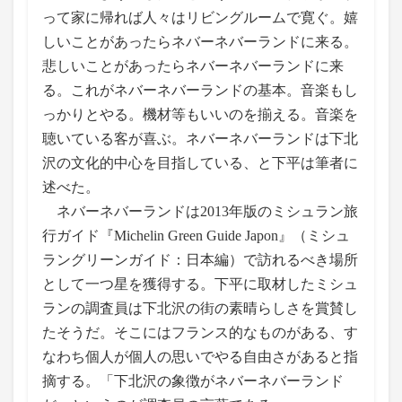
って家に帰れば人々はリビングルームで寛ぐ。嬉
しいことがあったらネバーネバーランドに来る。
悲しいことがあったらネバーネバーランドに来
る。これがネバーネバーランドの基本。音楽もし
っかりとやる。機材等もいいのを揃える。音楽を
聴いている客が喜ぶ。ネバーネバーランドは下北
沢の文化的中心を目指している、と下平は筆者に
述べた。
ネバーネバーランドは2013年版のミシュラン旅
行ガイド『Michelin Green Guide Japon』（ミシュ
ラングリーンガイド：日本編）で訪れるべき場所
として一つ星を獲得する。下平に取材したミシュ
ランの調査員は下北沢の街の素晴らしさを賞賛し
たそうだ。そこにはフランス的なものがある、す
なわち個人が個人の思いでやる自由さがあると指
摘する。「下北沢の象徴がネバーネバーランド