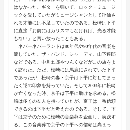
はなかった。ギターを弾いて、ロック・ミュージ
ックを愛していたがミュージシャンとして評価さ
れる才能には不足していたのである。松崎は下平
に直接「お前にはカリスマもなければ、光る才能
もない」と言い放ったこともある。
ネバーネバーランドは80年代や90年代の音楽を
流していた。ザ・バンド、シャーディ、山下達郎
などである。中川五郎やつんくなどがこの店をよ
く訪れた。ただ、松崎には馬鹿にされていた下平
であったが、松崎の妻・京子は下平に対してまっ
たく逆の印象を持っていた。そして2003年に松崎
が亡くなった時、京子は下平に助けを求める。松
崎は多くの友人を持っていたが、京子は一番信頼
できるのは下平だと考えたのである。そして、下
平は京子のために松崎の音楽葬を企画し、実践す
る。この音楽葬で京子の下平への信頼は高まっ