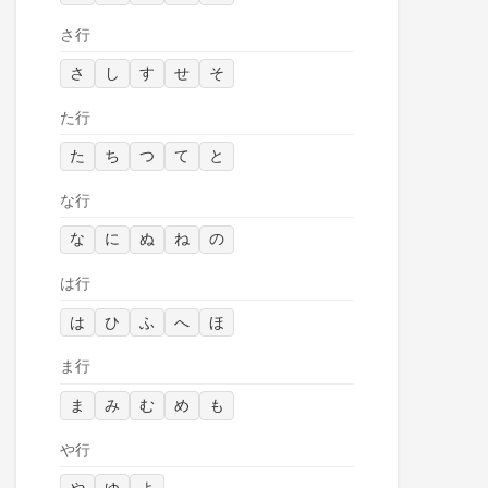
さ行
さ
し
す
せ
そ
た行
た
ち
つ
て
と
な行
な
に
ぬ
ね
の
は行
は
ひ
ふ
へ
ほ
ま行
ま
み
む
め
も
や行