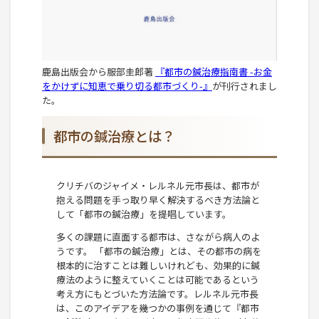
鹿島出版会から服部圭郎著
『都市の鍼治療指南書 -お金
をかけずに知恵で乗り切る都市づくり-』
が刊行されまし
た。
都市の鍼治療とは？
クリチバのジャイメ・レルネル元市長は、都市が
抱える問題を手っ取り早く解決するべき方法論と
して「都市の鍼治療」を提唱しています。
多くの課題に直面する都市は、さながら病人のよ
うです。 「都市の鍼治療」とは、その都市の病を
根本的に治すことは難しいけれども、効果的に鍼
療法のように整えていくことは可能であるという
考え方にもとづいた方法論です。レルネル元市長
は、このアイデアを幾つかの事例を通じて『都市