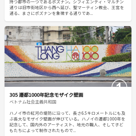
持つ都市の一つであるポズナン。シフィエンティ・マルチン
通りは旧市街地区から西へ延び、聖マーティン教会、王宮を
通る、まさにポズナンを象徴する通りであ...
305 遷都1000年記念モザイク壁画
ベトナム社会主義共和国
ハノイ市の紅河の堤防に沿って、長さ6.5キロメートルにも及
ぶ長大なモザイク壁画が伸びている。ハノイの遷都1000年を
記念して、国内外のアーティスト、地元の職人、そして子ど
もたちによって制作されたもので...