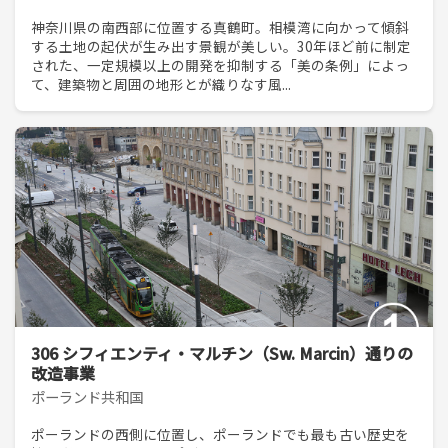
神奈川県の南西部に位置する真鶴町。相模湾に向かって傾斜
する土地の起伏が生み出す景観が美しい。30年ほど前に制定
された、一定規模以上の開発を抑制する「美の条例」によっ
て、建築物と周囲の地形とが織りなす風...
306 シフィエンティ・マルチン（Sw. Marcin）通りの
改造事業
ポーランド共和国
ポーランドの西側に位置し、ポーランドでも最も古い歴史を