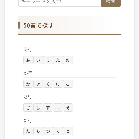
検索
50音で探す
あ行
あ
い
う
え
お
か行
か
き
く
け
こ
さ行
さ
し
す
せ
そ
た行
た
ち
つ
て
と