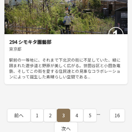
294 シモキタ園藝部
東京都
駅前の一等地に、それまで下北沢の街に不足していた、緑に
囲まれた遊歩道と野原が美しく広がる。世田谷区と小田急電
鉄、そしてこの街を愛する住民達との見事なコラボレーショ
ンによって誕生した素晴らしい空間である...
...
前へ
1
2
3
4
5
16
次へ