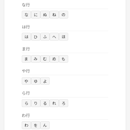
な行
な
に
ぬ
ね
の
は行
は
ひ
ふ
へ
ほ
ま行
ま
み
む
め
も
や行
や
ゆ
よ
ら行
ら
り
る
れ
ろ
わ行
わ
を
ん