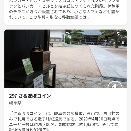
バンカー・ヒル・ステップスはロスアンジェルスのダウンタ
ウンとバンカー・ヒルとを結ぶ丘につくられた階段。休憩用
のテラスが幾つか設置されており、小さなカフェなども置か
れていて、この階段を単なる移動空間では...
297 さるぼぼコイン
岐阜県
「さるぼぼコイン」は、岐阜県の飛騨市、高山市、白川村の
みで利用できる電子地域通貨である。2023年4月30日時点で
ユーザー数は約29,300名、加盟店数は約1,930店、そして累
計決済額は約82億円に...