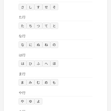
さ
し
す
せ
そ
た行
た
ち
つ
て
と
な行
な
に
ぬ
ね
の
は行
は
ひ
ふ
へ
ほ
ま行
ま
み
む
め
も
や行
や
ゆ
よ