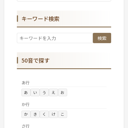
キーワード検索
検索
50音で探す
あ行
あ
い
う
え
お
か行
か
き
く
け
こ
さ行