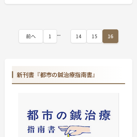
...
前へ
1
14
15
16
新刊書『都市の鍼治療指南書』