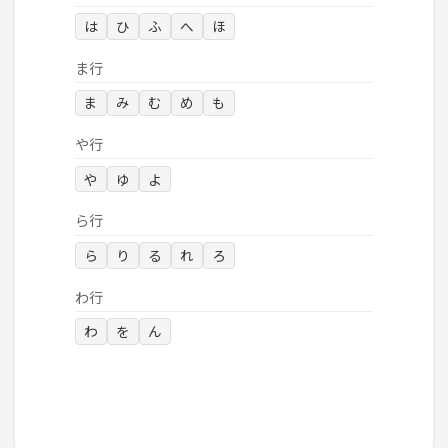
は
ひ
ふ
へ
ほ
ま行
ま
み
む
め
も
や行
や
ゆ
よ
ら行
ら
り
る
れ
ろ
わ行
わ
を
ん