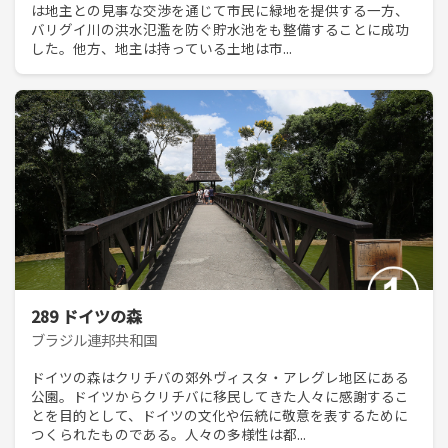
は地主との見事な交渉を通じて市民に緑地を提供する一方、
バリグイ川の洪水氾濫を防ぐ貯水池をも整備することに成功
した。他方、地主は持っている土地は市...
289 ドイツの森
ブラジル連邦共和国
ドイツの森はクリチバの郊外ヴィスタ・アレグレ地区にある
公園。ドイツからクリチバに移民してきた人々に感謝するこ
とを目的として、ドイツの文化や伝統に敬意を表するために
つくられたものである。人々の多様性は都...