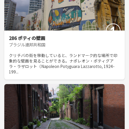
286 ポティの壁画
ブラジル連邦共和国
クリチバの街を移動していると、ランドマーク的な場所で印
象的な壁画を見ることができる。ナポレオン・ポティグア
ラ・ラザロット（Napoleon Potyguara Lazzarotto, 1924-
199...