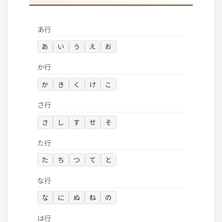
あ行
あ
い
う
え
お
か行
か
き
く
け
こ
さ行
さ
し
す
せ
そ
た行
た
ち
つ
て
と
な行
な
に
ぬ
ね
の
は行