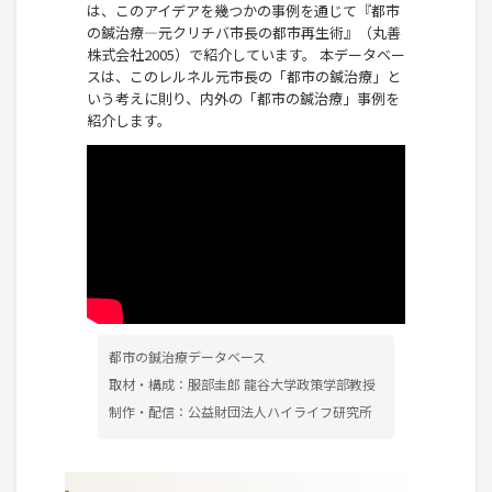
は、このアイデアを幾つかの事例を通じて『都市
の鍼治療―元クリチバ市長の都市再生術』（丸善
株式会社2005）で紹介しています。 本データベー
スは、このレルネル元市長の「都市の鍼治療」と
いう考えに則り、内外の「都市の鍼治療」事例を
紹介します。
都市の鍼治療データベース
取材・構成：服部圭郎 龍谷大学政策学部教授
制作・配信：公益財団法人ハイライフ研究所