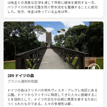
は地主との見事な交渉を通じて市民に緑地を提供する一方、
バリグイ川の洪水氾濫を防ぐ貯水池をも整備することに成功
した。他方、地主は持っている土地は市...
289 ドイツの森
ブラジル連邦共和国
ドイツの森はクリチバの郊外ヴィスタ・アレグレ地区にある
公園。ドイツからクリチバに移民してきた人々に感謝するこ
とを目的として、ドイツの文化や伝統に敬意を表するために
つくられたものである。人々の多様性は都...