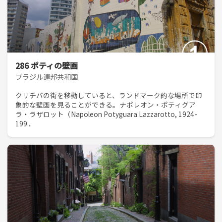
286 ポティの壁画
ブラジル連邦共和国
クリチバの街を移動していると、ランドマーク的な場所で印
象的な壁画を見ることができる。ナポレオン・ポティグア
ラ・ラザロット（Napoleon Potyguara Lazzarotto, 1924-
199...