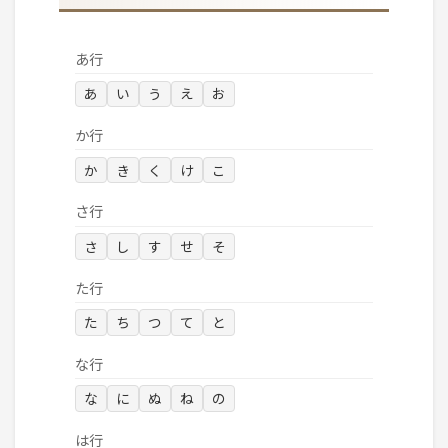
あ行
あ
い
う
え
お
か行
か
き
く
け
こ
さ行
さ
し
す
せ
そ
た行
た
ち
つ
て
と
な行
な
に
ぬ
ね
の
は行