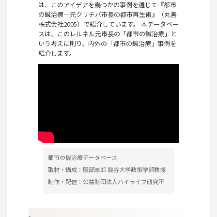
は、このアイデアを幾つかの事例を通じて『都市
の鍼治療―元クリチバ市長の都市再生術』（丸善
株式会社2005）で紹介しています。 本データベー
スは、このレルネル元市長の「都市の鍼治療」と
いう考えに則り、内外の「都市の鍼治療」事例を
紹介します。
都市の鍼治療データベース
取材・構成：服部圭郎 龍谷大学政策学部教授
制作・配信：公益財団法人ハイライフ研究所