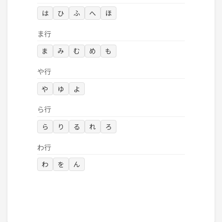
は
ひ
ふ
へ
ほ
ま行
ま
み
む
め
も
や行
や
ゆ
よ
ら行
ら
り
る
れ
ろ
わ行
わ
を
ん