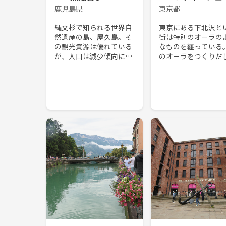
鹿児島県
東京都
縄文杉で知られる世界自
東京にある下北沢と
然遺産の島、屋久島。そ
街は特別のオーラの
の観光資源は優れている
なものを纏っている
が、人口は減少傾向にあ
のオーラをつくりだ
る。島に8つある小学校
いるのは強烈な個性
のひとつ一湊小学校の児
する店主が営んでい
童数も少なくなってい
店群である。そして
た。そのようななかで家
のようなお店の象徴
族単位での留学を受け入
いえるのが1975年に開.
れる...