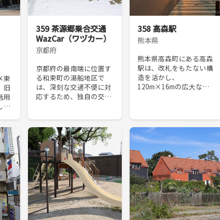
359 茶源郷乗合交通
358 高森駅
WazCar（ワヅカー）
熊本県
京都府
熊本県高森町にある高森
駅は、改札をもたない構
京都府の最南端に位置す
造を活かし、
る和束町の湯船地区で
メ東
120m×16mの広大なプ
は、深刻な交通不便に対
、旧
ラットフォームと芝生広
応するため、独自の交通
活用
場が豊かな空間をつくり
サービスとして、予約型
した
出している。阿蘇の絶景
の乗合交通
市開
夕景への視座の確保、ト
「WazCar（ワヅカ
。再
ロッコ列車の体験の強
ー）」が導入された。そ
雨水
化、地域交...
の背景には高齢者率
シェ
49.8%の町で免許...
多面