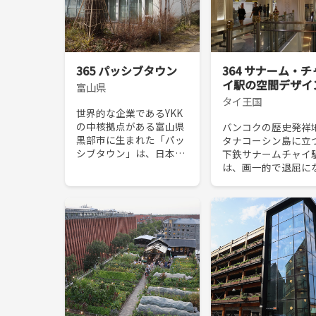
365 パッシブタウン
364 サナーム・チ
イ駅の空間デザイ
富山県
タイ王国
世界的な企業であるYKK
の中核拠点がある富山県
バンコクの歴史発祥
黒部市に生まれた「パッ
タナコーシン島に立
シブタウン」は、日本で
下鉄サナームチャイ
は採算が合わず絵に描い
は、画一的で退屈に
た餅になりがちなサステ
がちな地下鉄空間を
イナブルなまちづくり
地の記憶が宿る「ハ
を、企業の意志で実現さ
の場へと一変させた
せた。YKKは施主・地
イ伝統建築の研究者
主...
ヨー・スワンキリは
クリ...