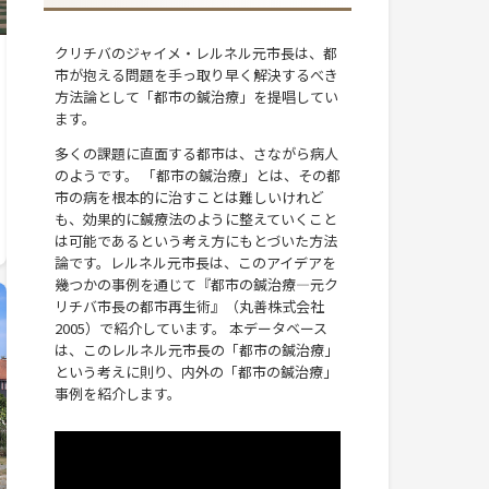
クリチバのジャイメ・レルネル元市長は、都
市が抱える問題を手っ取り早く解決するべき
方法論として「都市の鍼治療」を提唱してい
ます。
多くの課題に直面する都市は、さながら病人
のようです。 「都市の鍼治療」とは、その都
市の病を根本的に治すことは難しいけれど
も、効果的に鍼療法のように整えていくこと
は可能であるという考え方にもとづいた方法
論です。レルネル元市長は、このアイデアを
幾つかの事例を通じて『都市の鍼治療―元ク
リチバ市長の都市再生術』（丸善株式会社
2005）で紹介しています。 本データベース
は、このレルネル元市長の「都市の鍼治療」
という考えに則り、内外の「都市の鍼治療」
事例を紹介します。