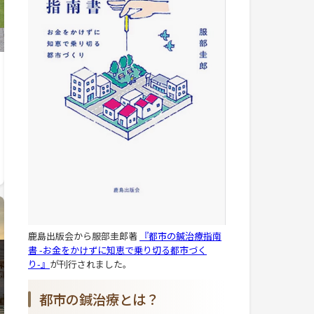
鹿島出版会から服部圭郎著
『都市の鍼治療指南
書 -お金をかけずに知恵で乗り切る都市づく
り-』
が刊行されました。
都市の鍼治療とは？