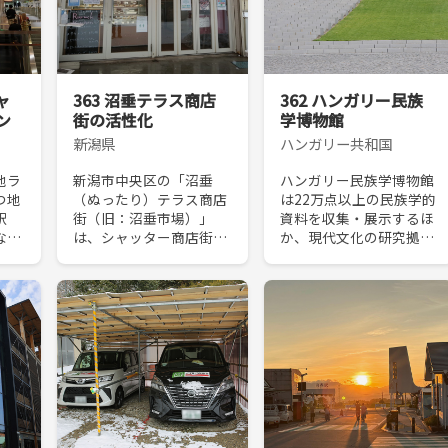
ャ
363 沼垂テラス商店
362 ハンガリー民族
ン
街の活性化
学博物館
新潟県
ハンガリー共和国
地ラ
新潟市中央区の「沼垂
ハンガリー民族学博物館
つ地
（ぬったり）テラス商店
は22万点以上の民族学的
駅
街（旧：沼垂市場）」
資料を収集・展示するほ
なり
は、シャッター商店街と
か、現代文化の研究拠点
、土
して消滅の危機にあった
でもある。市民公園の緑
レ」
が、不死鳥のように再生
の中に建つ、あたかも地
。タ
を遂げた。きっかけは、
上からせり上がってきた
ピン
居酒屋を営む田村寛氏が
ようなシンボル性の極め
チャ
市場の長屋を借り、ソフ
て高い建築。強烈なラ
トクリ...
ン...