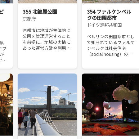
ピ
355 北鍵屋公園
354 ファルケンベル
クの田園都市
京都府
ドイツ連邦共和国
京都市は地域が主体的に
公園を管理運営すること
ベルリンの田園都市とし
を前提に、地域の実情に
て知られているファルケ
玉県
あった運営方針や利用ル
ンベルクは社会住宅
イブ
ールを定めることができ
（social housing）の初
」が
る新たな公園運営の仕組
期の事例である。1910年
ピン
みづくりであるパークア
代初頭、ハワードの田園
や
ップ事業を創設した。北
都市をモデルにした住宅
」の
鍵屋公園はその事業の第
地を目指し、当時まだ無
も稀
一...
名であった...
ッ