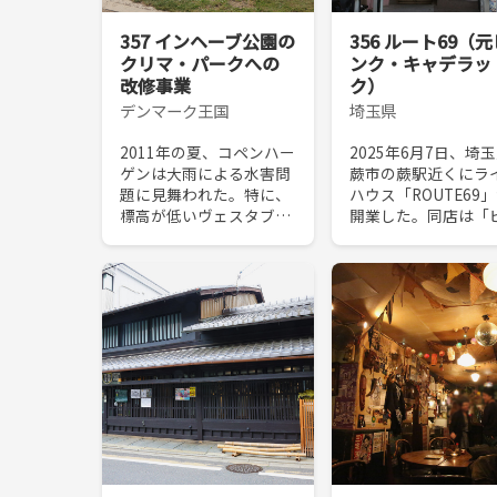
357 インヘーブ公園の
356 ルート69（元
クリマ・パークへの
ンク・キャデラッ
改修事業
ク）
デンマーク王国
埼玉県
2011年の夏、コペンハー
2025年6月7日、埼
ゲンは大雨による水害問
蕨市の蕨駅近くにラ
題に見舞われた。特に、
ハウス「ROUTE69
標高が低いヴェスタブロ
開業した。同店は「
地区には深刻な被害が生
ク・キャデラック」
じ、被害額も膨大なもの
「ハニーフラッシュ
となった。これは単発的
系譜を継ぎ、日本で
な水害というよりも地球
有な“客同士によるロ
温暖化の影響が大きく...
ク・セッション”文...