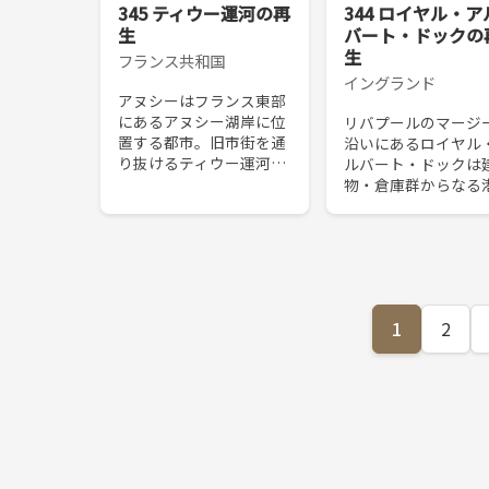
345 ティウー運河の再
344 ロイヤル・ア
生
バート・ドックの
生
フランス共和国
イングランド
アヌシーはフランス東部
にあるアヌシー湖岸に位
リバプールのマージ
置する都市。旧市街を通
沿いにあるロイヤル
り抜けるティウー運河は
ルバート・ドックは
絵葉書となるような美し
物・倉庫群からなる
い景観をつくりだし、
施設である。操業停
「アルプスのヴェニス」
の1970年代には荒
と呼ばれている。今でこ
時期もあったが、そ
そ美しい運河であるが、
史的な重要性を保全
ちょ...
次世代に繋げること
強...
1
2