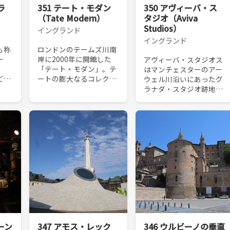
ラ
351 テート・モダン
350 アヴィーバ・ス
（Tate Modern）
タジオ（Aviva
Studios）
イングランド
イングランド
も称
ロンドンのテームズ川南
ー
岸に2000年に開館した
アヴィーバ・スタジオス
「テート・モダン」。テ
はマンチェスターのアー
どで
ートの膨大なるコレクシ
ウェル川沿いにあったグ
機に直
ョンのうち英国美術以外
ラナダ・スタジオ跡地に
平憲
の20世紀美術作品を収蔵
2023年に開設された、音
い
展示する。開業以来、来
楽、芸術を包含した文化
があ
館者数は4,000万人を超
施設である。マンチェス
下北
え、ロンドンへの...
ターはミュージシャンを
輩出するという観点で...
ーン
347 アモス・レック
346 ウルビーノの垂直