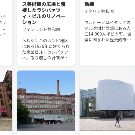
ス美術館の広場と隣
動線
接したラシパァツ
イタリア共和国
ィ・ビルのリノベー
いう
ション
よう
ウルビーノはイタリアの
。こ
マルケ州北西部にある人
フィンランド共和国
して
口14,000人ほどの町。城
を有
壁に囲まれた歴史的市街
ヘルシンキのカンピ地区
る個
地区には観光客の車は進
にある1936年に建てられ
、そ
入することができない。
た商業ビル、ラシパァツ
とも
このため城壁の外に二つ
ィ。取り壊しの計画が持
..
の広大な駐車場を設け
ち上がるたびにヘルシン
た。そのうちの一つ、...
キ市民が反対をしてき
た。そして2018年8月、
このビルはアモス・レッ
クス美術館として生...