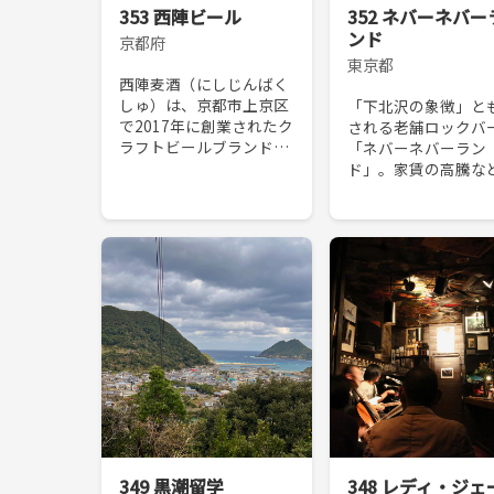
353 西陣ビール
352 ネバーネバー
ンド
京都府
東京都
西陣麦酒（にしじんばく
しゅ）は、京都市上京区
「下北沢の象徴」と
で2017年に創業されたク
される老舗ロックバ
ラフトビールブランド。
「ネバーネバーラン
福祉施設「ヒーローズ」
ド」。家賃の高騰な
の取り組みとして始まっ
2006年に閉店の危
た。自閉症の方への支援
面したが歯科医の下
を目的に、丁寧な温度管
治氏が経営を引き継
理、上質の味や香りの...
だ。「下北沢に恩義
る」と語る下平氏は
沢のプ...
349 黒潮留学
348 レディ・ジェ