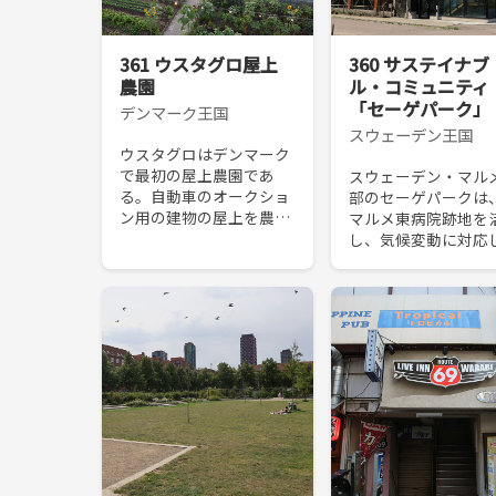
361 ウスタグロ屋上
360 サステイナブ
農園
ル・コミュニティ
「セーゲパーク」
デンマーク王国
スウェーデン王国
ウスタグロはデンマーク
で最初の屋上農園であ
スウェーデン・マル
る。自動車のオークショ
部のセーゲパークは
ン用の建物の屋上を農園
マルメ東病院跡地を
とレストランへと改修し
し、気候変動に対応
た。有機野菜、有機果
サステイナブルな都
物、ハーブや食用の花卉
発が進む地域である
などが育てられているほ
生エネルギー活用や
か、温室やミツバチの巣
再利用、生活道具の
箱など...
ア、都市農業など、
的...