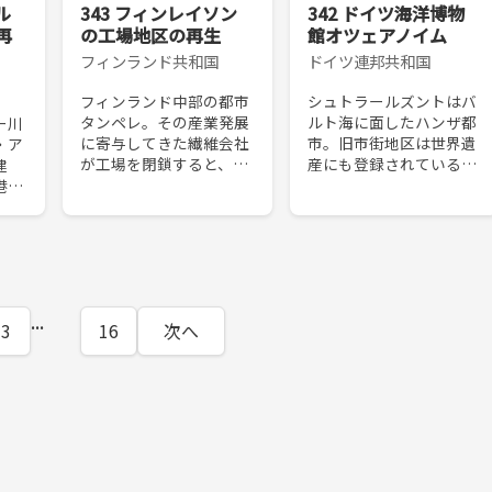
ル
343 フィンレイソン
342 ドイツ海洋博物
再
の工場地区の再生
館オツェアノイム
フィンランド共和国
ドイツ連邦共和国
フィンランド中部の都市
シュトラールズントはバ
タンペレ。その産業発展
ルト海に面したハンザ都
ー川
に寄与してきた繊維会社
市。旧市街地区は世界遺
・ア
が工場を閉鎖すると、都
産にも登録されている。
建
市の中心部に近接して広
しかし交通の便が悪いド
港湾
大な工場跡地が出現し
イツ北東端の都市に観光
止後
た。この再開発では、既
客を呼び込むためには不
廃した
存の産業遺産ともいえる
十分であった。そこで、
の歴
建物を再利用すること
世界遺産に登録された
し、
で、現...
20...
を
...
3
16
次へ