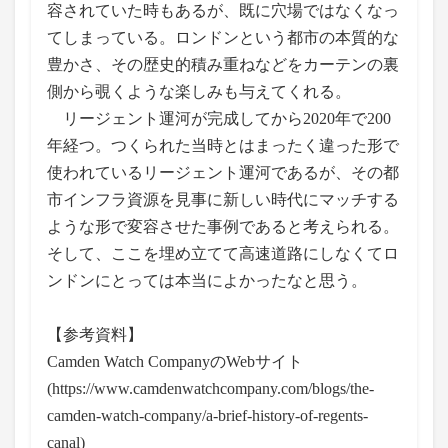
容されていた時もあるが、既に穴場ではなくなっ
てしまっている。ロンドンという都市の本質的な
豊かさ、その歴史的積み重ねなどをカーテンの裏
側から覗くような楽しみも与えてくれる。
リージェント運河が完成してから2020年で200
年経つ。つくられた当時とはまったく違った形で
使われているリージェント運河であるが、その都
市インフラ資源を見事に新しい時代にマッチする
ような形で変容させた事例であると考えられる。
そして、ここを埋め立てて高速道路にしなくてロ
ンドンにとっては本当によかったなと思う。
【参考資料】
Camden Watch CompanyのWebサイト
(https://www.camdenwatchcompany.com/blogs/the-
camden-watch-company/a-brief-history-of-regents-
canal)