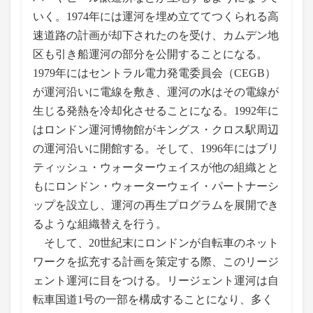
いく。1974年には運河を埋め立ててつくられる高
速道路の計画が却下されたのを受け、カムデン地
区も引き船運河の部分を公開することになる。
1979年にはセントラル電力発電委員会（CEGB）
が運河沿いに電線を敷き、運河の水はその電線が
生じる発熱を冷却化させることになる。1992年に
はロンドン運河博物館がキングス・クロス駅周辺
の運河沿いに開館する。そして、1996年にはブリ
ティッシュ・ウォーターウェイスが他の組織とと
もにロンドン・ウォーターウェイ・パートナーシ
ップを設立し、運河の再生プログラムを展開でき
るような組織替えを行う。
そして、20世紀末にロンドンが自転車のネット
ワークを拡充する計画を策定する際、このリージ
ェント運河に目をつける。リージェント運河は自
転車国道1号の一部を構成することになり、多く