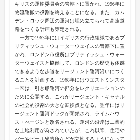
ギリスの運輸委員会の管轄下に置かれ、1956年に
物流運搬の役割を終えることになる。また、カム
デン・ロック周辺の運河は埋め立てられて高速道
路をつくる計画も策定される。
一方で1963年にはイギリスの行政組織であるブ
リティッシュ・ウォーターウェイスの管轄下に置
かれ、ロンドン市役所はブリティッシュ・ウォー
ターウェイスと協働して、ロンドンの歴史も体感
できるような歩道をリージェント運河沿いにつく
ることを計画する。1968年にはウエストミンスタ
ー区は、引き船運河の部分をレクリエーションの
ために公開する。これがリージェント・キャナル
の社会的役割の大きな転換点となる。翌年にはリ
ージェント運河ドックが閉鎖され、ライムハウ
ス・べージンと改名される。運河の沿岸は工業的
な土地利用が為されていたが、これ以降、住宅や
バーやビール醸造所などが立地するようになって