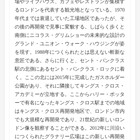
場やライブハウス、カフェやレストランが集積す
るロンドンを代表する観光地となっている。1970
年代までは衰退していた工場地区であったが、そ
の後の再開発で見事に変貌する。しばらく歩くと
南側にニコラス・グリムショーの未来的な設計の
グランド・ユニオン・ウォーク・ハウジングが姿
を現す。1988年につくられたとは思えない斬新な
意匠である。さらに行くと、セント・パンクラス
駅の北側にあるセント・パンクラス・ロックに着
く。ここの北には2015年に完成したガスホルダー
公園があり、それに隣接してキングス・クロス・
アカデミーが立地する。ここからハリー・ポッタ
ーで有名になったキングス・クロス駅までの地域
はキングス・クロス再開発地区で、ロンドン市内
でも大規模な再開発であり、21世紀の新しいロン
ドン像を観察することができる。2012年に川沿い
につくられたグラナリー広場はこの新しい再開発