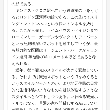
の顔である。
キングス・クロス駅へ向かう鉄道橋の下をくぐ
るとロンドン運河博物館である。この先はイスリ
ングトン・トンネルという長いトンネルを抜け
る。ここから先も、ライムハウス・ベイジンまで
ローズマリー・ガーデンやヴィクトリア・パーク
といった興味深いスポットを経由していくが、最
も魅力的な区間はリージェント・パークからロン
ドン運河博物館の3キロメートルほどであると考
えられる。
近年、都市観光のスタイルが大きく変貌してい
る。それまでは観光スポットという点をめぐると
いうスタイルだったものが、より地元住民の日常
的な生活体験のようなものを疑似体験するような
スタイルへとシフトしつつある。いわゆる観光ホ
テルではなく、普通の家を間貸しするAirbnbなど
が普及していることや、例えば東京でいえば浅草