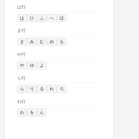
は行
は
ひ
ふ
へ
ほ
ま行
ま
み
む
め
も
や行
や
ゆ
よ
ら行
ら
り
る
れ
ろ
わ行
わ
を
ん