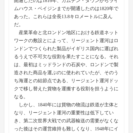
開通したのは1816年、カムデン・タウンからライ
ムハウス・ベイジンまでが開通したのは1820年で
あった。これらは全長13.8キロメートルに及ん
だ。
産業革命と北ロンドン地区における鉄道ネット
ワークの敷設とによって、リージェント運河はロ
ンドンでつくられた製品がイギリス国内に運ばれ
るうえで不可欠な役割を果たすことになる。それ
は、最初はミッドランドの石炭や、ロンドンで製
造された商品を運ぶのに使われていたが、そのう
ち海運との結節点である、リージェント運河ドッ
クで移し替えた貨物を運搬する役割を担うように
なる。
しかし、1840年には貨物の物流は鉄道が主体と
なり、リージェント運河の重要性は低下してい
き、第二次世界大戦での武器輸送の需要がなくな
った後はその運営維持も難しくなり、1948年にイ