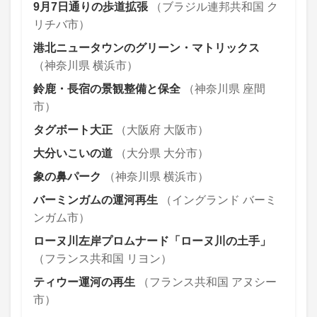
9月7日通りの歩道拡張
（ブラジル連邦共和国 ク
リチバ市）
港北ニュータウンのグリーン・マトリックス
（神奈川県 横浜市）
鈴鹿・長宿の景観整備と保全
（神奈川県 座間
市）
タグボート大正
（大阪府 大阪市）
大分いこいの道
（大分県 大分市）
象の鼻パーク
（神奈川県 横浜市）
バーミンガムの運河再生
（イングランド バーミ
ンガム市）
ローヌ川左岸プロムナード「ローヌ川の土手」
（フランス共和国 リヨン）
ティウー運河の再生
（フランス共和国 アヌシー
市）