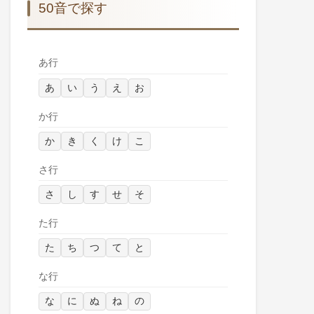
50音で探す
あ行
あ
い
う
え
お
か行
か
き
く
け
こ
さ行
さ
し
す
せ
そ
た行
た
ち
つ
て
と
な行
な
に
ぬ
ね
の