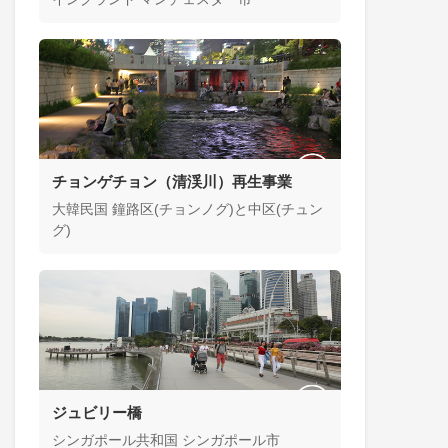
チョンゲチョン（清渓川）再生事業
大韓民国 鐘路区(チョンノグ)と中区(チュン
グ)
ジュビリー橋
シンガポール共和国 シンガポール市