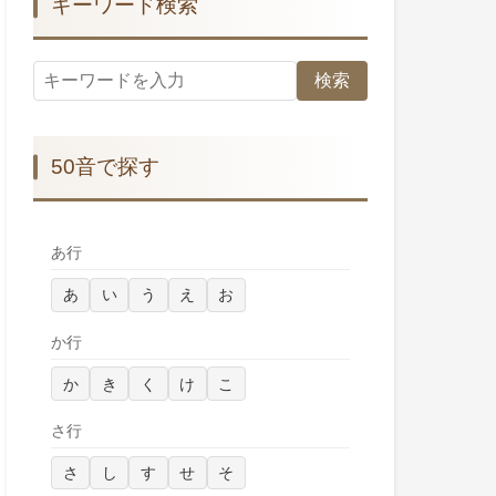
キーワード検索
検索
50音で探す
あ行
あ
い
う
え
お
か行
か
き
く
け
こ
さ行
さ
し
す
せ
そ