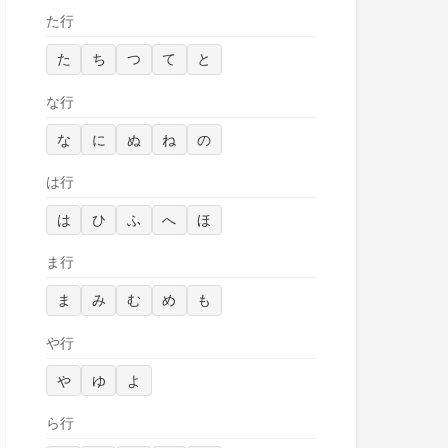
た行
た
ち
つ
て
と
な行
な
に
ぬ
ね
の
は行
は
ひ
ふ
へ
ほ
ま行
ま
み
む
め
も
や行
や
ゆ
よ
ら行