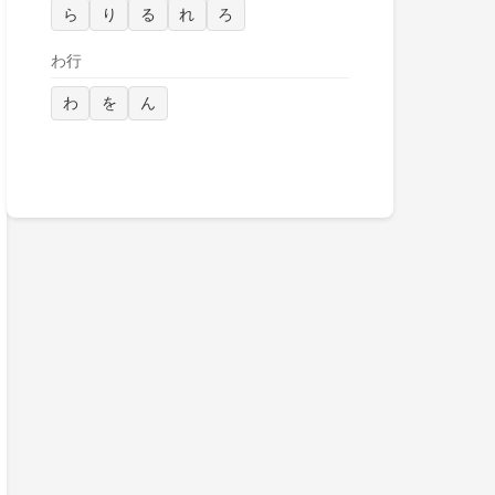
ら
り
る
れ
ろ
わ行
わ
を
ん