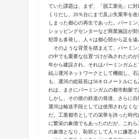
ていた課題は、まず、「脱工業化」に対
くりだし、20％台にまで及ぶ失業率を
しまった都心の再生であった。バーミン
ショッピングセンターなど商業施設が郊
犯罪も多発し、人々は都心部から足を遠
そのような背景を踏まえて、バーミン
の中でも重要な位置づけが為されたのが運
年から建設され、それはバーミンガムと
結ぶ運河ネットワークとして機能し、石
も、運河の総延長は56キロメートルに
れは、まさにバーミンガムの都市動脈で
しかし、その後の鉄道の発達、さらに自動
運河は輸送手段としては使用されなくな
だ。工業都市としての栄華を誇った時代
に繁栄の象徴でもあったのだが、これら
の象徴となり、恥部として人々に嫌悪さ