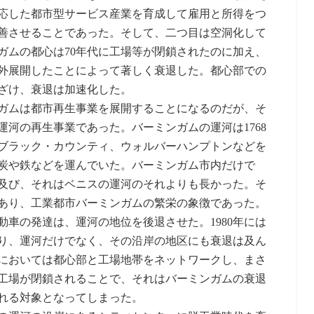
応した都市型サービス産業を育成して雇用と所得をつ
改善させることであった。そして、二つ目は空洞化して
ガムの都心は70年代に工場等が閉鎖されたのに加え、
外展開したことによって著しく衰退した。都心部での
ざけ、衰退は加速化した。
ガムは都市再生事業を展開することになるのだが、そ
河の再生事業であった。バーミンガムの運河は1768
ブラック・カウンティ、ウォルバーハンプトンなどを
炭や鉄などを運んでいた。バーミンガム市内だけで
も及び、それはベニスの運河のそれよりも長かった。そ
あり、工業都市バーミンガムの繁栄の象徴であった。
車の発達は、運河の地位を後退させた。1980年には
り、運河だけでなく、その沿岸の地区にも衰退は及ん
においては都心部と工場地帯をネットワークし、まさ
工場が閉鎖されることで、それはバーミンガムの衰退
れる対象となってしまった。