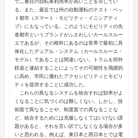
で二番目の自転車利用率が高いことを示してい
る。また、最近では州の自動運転のテスト・ベッ
ド都市（スマート・モビリティ・イニシアティ
ブ）にもなっている。このようにモビリティの先
進都市というブランドがふさわしいカールスルー
エであるが、その根幹にあるのは世界で最初に具
体化したデュアル・システム（カールスルーエ・
モデル）であることは間違いない。トラムを郊外
鉄道と連結することによってその可能性を飛躍的
に高め、市民に優れたアクセシビリティとモビリ
ティを提供することに成功した。
これらの異なるシステムを統合すれば効率がよ
くなることに気づくのは難しくない。しかし、技
術面で異なることや、制度面での異なることな
ど、統合するためには克服しなくてはいけない課
題があると、それを言い訳でしなくなる場合が多
いと思われる。例えば、東日本と西日本とでは電