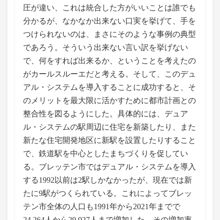
圧が違い、これは統合した方がいいことは誰でも
分かるが、なかなか出来ない口実を挙げて、手を
つけられないのは、まさにそのような事例の典型
であろう。そういう出来ない言い訳を挙げない
で、何をすれば出来るか、ということを考えたの
がカールスルーエだと考える。そして、このデュ
アル・システムを導入することに成功すると、そ
のメリットを最大限に活かすために都市計画との
整合性を図るようにした。具体的には、デュア
ル・システムの駅周辺に住宅を新築したり、また
新たな住宅開発地区に新駅を設置したりすること
で、鉄道駅を中心としたまちづくりを促してい
る。ブレッテン市ではデュアル・システムを導入
する1992以前は2駅しかなかったが、現在では新
たに9駅がつくられている。これによってブレッ
テン市全体の人口も1991年から2021年までで
24,264人から29,927人まで増加した。その増加率