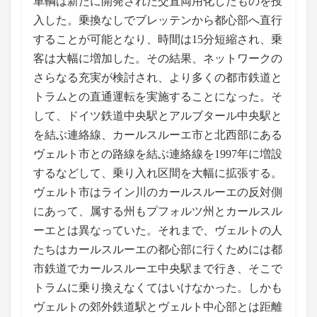
車輌は新たに開発された交直両用化したものを投
入した。乗換なしでブレッテンから都心部へ直行
することが可能となり、時間は15分短縮され、乗
客は大幅に増加した。その結果、ネットワークの
さらなる充実が検討され、より多くの都市鉄道と
トラムとの直通運転を実施することになった。そ
して、ドイツ鉄道中央駅とアルブタール中央駅と
を結ぶ連絡線、カールスルーエ市と北西部にある
ヴェルト市との路線を結ぶ連絡線を1997年に増設
するなどして、乗り入れ区間を大幅に拡張する。
ヴェルト市はライン川のカールスルーエの反対側
にあって、属する州もプフォルツ州とカールスル
ーエとは異なっていた。それまで、ヴェルトの人
たちはカールスルーエの都心部に行くためには都
市鉄道でカールスルーエ中央駅まで行き、そこで
トラムに乗り換えなくてはいけなかった。しかも
ヴェルトの郊外鉄道駅とヴェルト中心部とは距離