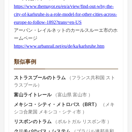
https://www.themayor.eu/en/a/view/find-out-why-the-
city-of-karlsruhe-is-a-role-model-for-other-cities-across-
europe-to-follow-1892?trans=en-US
アーバン・レイルネットのカールスルーエ市のホ
ームページ
https://www.urbanrail.net/eu/de/ka/karlsruhe.htm
類似事例
ストラスブールのトラム
（フランス共和国 スト
ラスブール）
富山ライトレール
（富山県 富山市 ）
メキシコ・シティ・メトロバス（BRT）
（メキ
シコ合衆国 メキシコ・シティ市 ）
リスボンのトラム
（ポルトガル リスボン市 ）
クリチバのバス・システム
（ブラジル連邦共和