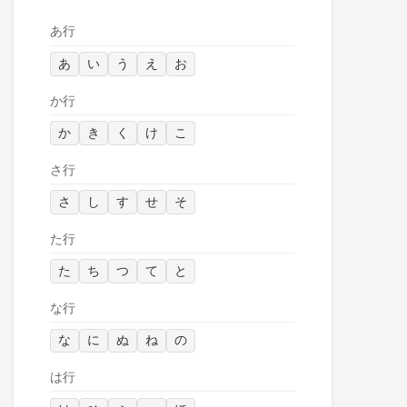
あ行
あ
い
う
え
お
か行
か
き
く
け
こ
さ行
さ
し
す
せ
そ
た行
た
ち
つ
て
と
な行
な
に
ぬ
ね
の
は行