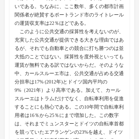
いである。ちなみに、ここ数年、多くの都市計画
関係者が絶賛するポートランド市のライトレール
の運賃収支率は22％ほどである。
このように公共交通の採算性を考えないのが、
充実した公共交通が提供できる大きな理由ではあ
るが、それでも自動車との競合に打ち勝つのは並
大抵のことではない。採算性を度外視といっても
運賃が無料である訳ではないからだ。そのような
中、カールスルーエ市は、公共交通が占める交通
分担率は17% (2012年)とドイツ国内平均の
9%（2021年）より高率である。加えて、カール
スルーエはトラムだけでなく、自転車利用を促進
することにも熱心である。この10年間で自転車利
用者は16％から25％にまで増加した。この数字
は、それまでミュンスターとドイツの自転車首都
を競っていたエアランゲンの23%を越え、ドイツ