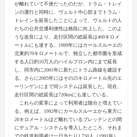
が離れていて不便だったのだが、トラム・トレイ
ンの運行と同時に、ヴェルト中心部までトラム・
トレインを延長したことによって、ヴェルトの人
たちの公共交通利便性は格段に向上した。このよ
うな改良により、走行区間の総延長は400キロメ
ートルにも達する。1999年にはカールスルーエの
北東約70キロメートルで、独立した都市圏を形成
する人口約10万人のハイルブロン内にまで延長
し、同市内に2001年に新たにトラム路線を建設す
る。さらに2005年にはその25キロメートル先のエ
ーリンゲンにまで同システムは延長した。現在、
走行区間の総延長は720kmにも達している。
これらの変革によって利用者は随分と増えてい
る。例えば、1992年にカールスルーエから東方に
20キロメートルほど離れているブレッテンとの間
にデュアル・システムを導入したところ、それま
での鉄道利用者は一日当たり1,750人（1991年）