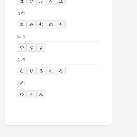
は
ひ
ふ
へ
ほ
ま行
ま
み
む
め
も
や行
や
ゆ
よ
ら行
ら
り
る
れ
ろ
わ行
わ
を
ん