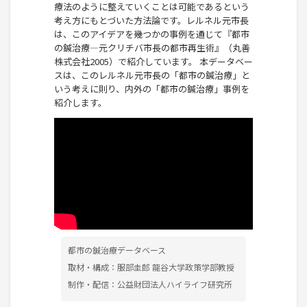
療法のように整えていくことは可能であるという
考え方にもとづいた方法論です。レルネル元市長
は、このアイデアを幾つかの事例を通じて『都市
の鍼治療―元クリチバ市長の都市再生術』（丸善
株式会社2005）で紹介しています。 本データベー
スは、このレルネル元市長の「都市の鍼治療」と
いう考えに則り、内外の「都市の鍼治療」事例を
紹介します。
都市の鍼治療データベース
取材・構成：服部圭郎 龍谷大学政策学部教授
制作・配信：公益財団法人ハイライフ研究所