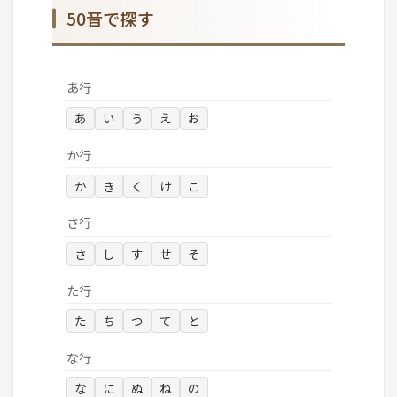
50音で探す
あ行
あ
い
う
え
お
か行
か
き
く
け
こ
さ行
さ
し
す
せ
そ
た行
た
ち
つ
て
と
な行
な
に
ぬ
ね
の