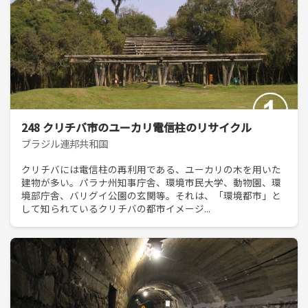
248 クリチバ市のユーカリ電信柱のリサイクル
ブラジル連邦共和国
クリチバには電信柱の再利用である、ユーカリの木を用いた
建物が多い。パラナ州知事庁舎、環境市民大学、動物園、環
境部庁舎、バリグイ公園の玄関等。それは、「環境都市」と
して知られているクリチバの都市イメージ...