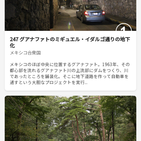
247 グアナファトのミギュエル・イダルゴ通りの地下
化
メキシコ合衆国
メキシコのほぼ中央に位置するグアナファト。1963年、その
都心部を流れるグアナファト川の上流部にダムをつくり、川
であったところを舗装化。そこに地下道路を作って自動車を
通すという大胆なプロジェクトを実行...