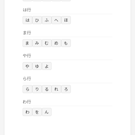
は行
は
ひ
ふ
へ
ほ
ま行
ま
み
む
め
も
や行
や
ゆ
よ
ら行
ら
り
る
れ
ろ
わ行
わ
を
ん