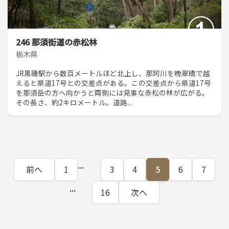
246 那須街道の赤松林
栃木県
JR黒磯駅から数百メートルほど北上し、那珂川を晩翠橋で越
えると県道17号との交差点がある。この交差点から県道17号
を那須岳の方へ向かうと両側には見事な赤松の林が広がる。
その長さ、約2キロメートル。道路...
...
前へ
1
3
4
5
6
7
...
16
次へ