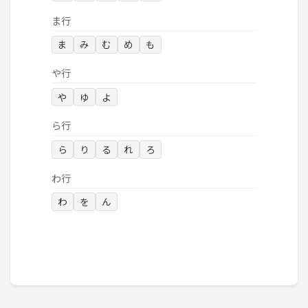
ま行
ま
み
む
め
も
や行
や
ゆ
よ
ら行
ら
り
る
れ
ろ
わ行
わ
を
ん