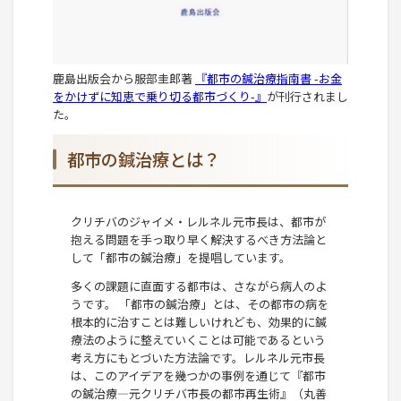
鹿島出版会から服部圭郎著
『都市の鍼治療指南書 -お金
をかけずに知恵で乗り切る都市づくり-』
が刊行されまし
た。
都市の鍼治療とは？
クリチバのジャイメ・レルネル元市長は、都市が
抱える問題を手っ取り早く解決するべき方法論と
して「都市の鍼治療」を提唱しています。
多くの課題に直面する都市は、さながら病人のよ
うです。 「都市の鍼治療」とは、その都市の病を
根本的に治すことは難しいけれども、効果的に鍼
療法のように整えていくことは可能であるという
考え方にもとづいた方法論です。レルネル元市長
は、このアイデアを幾つかの事例を通じて『都市
の鍼治療―元クリチバ市長の都市再生術』（丸善