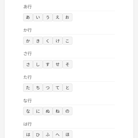
あ行
あ
い
う
え
お
か行
か
き
く
け
こ
さ行
さ
し
す
せ
そ
た行
た
ち
つ
て
と
な行
な
に
ぬ
ね
の
は行
は
ひ
ふ
へ
ほ