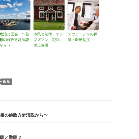
政治と国会 〜首
市民と法律、オン
スウェーデンの保
相の施政方針演説
ブズマン、犯罪、
健・医療制度
から〜
矯正保護
政党
ゲーション
相の施政方針演説から〜
民と難民 2