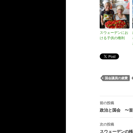
スウェーデンにお
ける子供の権利
国会議員の歳費
前の投稿
投稿ナビ
政治と国会 〜首
次の投稿
スウェーデンの移