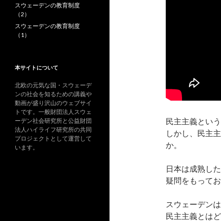
スウェーデンの教育制度
（2）
スウェーデンの教育制度
（1）
本サイトについて
北欧の元気な国・スウェーデ
ンの社会を知るための講義や
動画が盛り沢山のウェブサイ
トです。一般財団法人スウェ
民主主義という
ーデン社会研究所と公益財団
法人ハイライフ研究所の共同
しかし、民主主
プロジェクトとして運営して
か。
います。
日本は成熟した
疑問をもってお
スウェーデンは
民主主義とはど