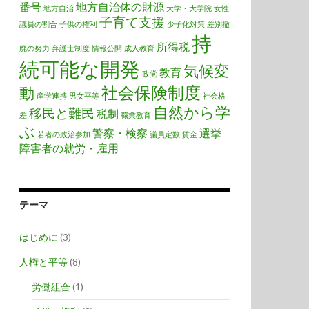
番号
地方自治体の財源
地方自治
大学・大学院
女性
子育て支援
議員の割合
子供の権利
少子化対策
差別撤
持
所得税
廃の努力
弁護士制度
情報公開
成人教育
続可能な開発
気候変
教育
政党
社会保険制度
動
産学連携
男女平等
社会格
自然から学
移民と難民
税制
差
職業教育
ぶ
警察・検察
選挙
若者の政治参加
議員定数
賃金
障害者の就労・雇用
テーマ
はじめに
(3)
人権と平等
(8)
労働組合
(1)