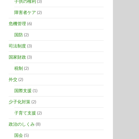
子供の権利
(3)
障害者ケア
(2)
危機管理
(6)
国防
(2)
司法制度
(3)
国家財政
(3)
税制
(2)
外交
(2)
国際支援
(1)
少子化対策
(2)
子育て支援
(2)
政治のしくみ
(8)
国会
(5)