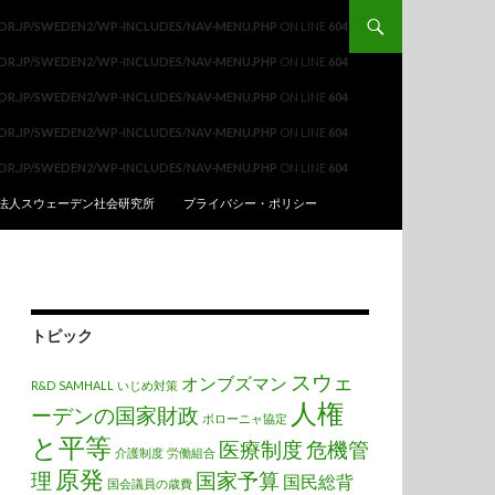
.OR.JP/SWEDEN2/WP-INCLUDES/NAV-MENU.PHP
ON LINE
604
.OR.JP/SWEDEN2/WP-INCLUDES/NAV-MENU.PHP
ON LINE
604
.OR.JP/SWEDEN2/WP-INCLUDES/NAV-MENU.PHP
ON LINE
604
.OR.JP/SWEDEN2/WP-INCLUDES/NAV-MENU.PHP
ON LINE
604
.OR.JP/SWEDEN2/WP-INCLUDES/NAV-MENU.PHP
ON LINE
604
法人スウェーデン社会研究所
プライバシー・ポリシー
トピック
スウェ
オンブズマン
R&D
SAMHALL
いじめ対策
人権
ーデンの国家財政
ボローニャ協定
と平等
医療制度
危機管
介護制度
労働組合
原発
理
国家予算
国民総背
国会議員の歳費