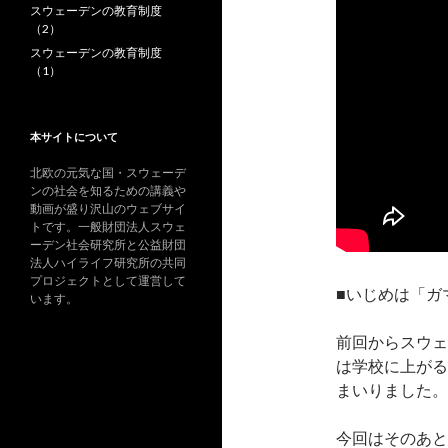
スウェーデンの教育制度
（2）
スウェーデンの教育制度
（1）
本サイトについて
北欧の元気な国・スウェーデ
ンの社会を知るための講義や
動画が盛り沢山のウェブサイ
トです。一般財団法人スウェ
ーデン社会研究所と公益財団
法人ハイライフ研究所の共同
プロジェクトとして運営して
■いじめは「ガ
います。
前回からスウェ
は学校に上がる
まいりました。
今回はそのあと