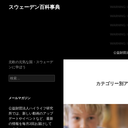
コンテン
検索
スウェーデン百科事典
WARNING
:
WARNING
:
WARNING
:
WARNING
:
WARNING
:
公益財団
北欧の元気な国・スウェーデ
ンに学ぼう
検索:
カテゴリー別ア
メールマガジン
公益財団法人ハイライフ研究
所では、新しい動画のアップ
デートやイベントなど、最新
の情報を毎月2回お届けして