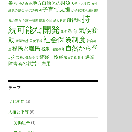
番号
地方自治体の財源
地方自治
大学・大学院
女性
子育て支援
議員の割合
子供の権利
少子化対策
差別撤
持
所得税
廃の努力
弁護士制度
情報公開
成人教育
続可能な開発
気候変
教育
政党
社会保険制度
動
産学連携
男女平等
社会格
自然から学
移民と難民
税制
差
職業教育
ぶ
警察・検察
選挙
若者の政治参加
議員定数
賃金
障害者の就労・雇用
テーマ
はじめに
(3)
人権と平等
(8)
労働組合
(1)