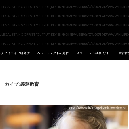
ツへ移動
 ILLEGAL STRING OFFSET 'OUTPUT_KEY' IN
/HOME/VUSER06/7/4/0071747/WWW.HILIFE
 ILLEGAL STRING OFFSET 'OUTPUT_KEY' IN
/HOME/VUSER06/7/4/0071747/WWW.HILIFE
 ILLEGAL STRING OFFSET 'OUTPUT_KEY' IN
/HOME/VUSER06/7/4/0071747/WWW.HILIFE
 ILLEGAL STRING OFFSET 'OUTPUT_KEY' IN
/HOME/VUSER06/7/4/0071747/WWW.HILIFE
 ILLEGAL STRING OFFSET 'OUTPUT_KEY' IN
/HOME/VUSER06/7/4/0071747/WWW.HILIFE
法人ハイライフ研究所
本プロジェクトの趣旨
スウェーデン社会入門
一般社団
ーカイブ: 義務教育