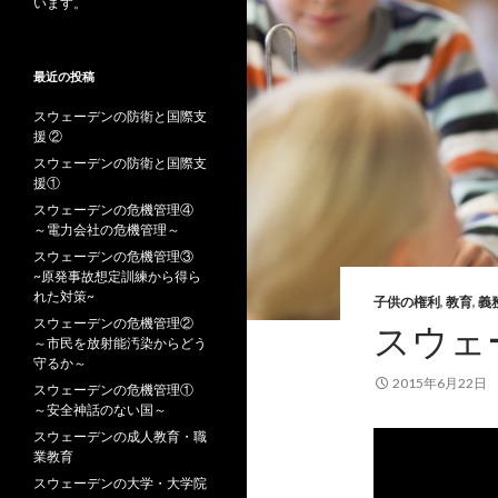
います。
最近の投稿
スウェーデンの防衛と国際支
援 ②
スウェーデンの防衛と国際支
援①
スウェーデンの危機管理④
～電力会社の危機管理～
スウェーデンの危機管理③
~原発事故想定訓練から得ら
れた対策~
子供の権利
,
教育
,
義
スウェーデンの危機管理②
スウェ
～市民を放射能汚染からどう
守るか～
2015年6月22日
スウェーデンの危機管理①
～安全神話のない国～
スウェーデンの成人教育・職
業教育
スウェーデンの大学・大学院