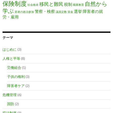
保険制度
自然から
移民と難民
税制
社会格差
職業教育
学ぶ
警察・検察
選挙
障害者の就
若者の政治参加
議員定数
賃金
労・雇用
テーマ
はじめに
(3)
人権と平等
(8)
労働組合
(1)
子供の権利
(3)
障害者ケア
(2)
危機管理
(6)
国防
(2)
司法制度
(3)