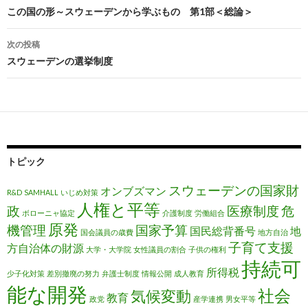
投稿ナビゲーション
この国の形～スウェーデンから学ぶもの 第1部＜総論＞
次の投稿
スウェーデンの選挙制度
トピック
スウェーデンの国家財
オンブズマン
R&D
SAMHALL
いじめ対策
人権と平等
政
医療制度
危
ボローニャ協定
介護制度
労働組合
原発
機管理
国家予算
国民総背番号
地
国会議員の歳費
地方自治
子育て支援
方自治体の財源
大学・大学院
女性議員の割合
子供の権利
持続可
所得税
少子化対策
差別撤廃の努力
弁護士制度
情報公開
成人教育
能な開発
社会
気候変動
教育
政党
産学連携
男女平等