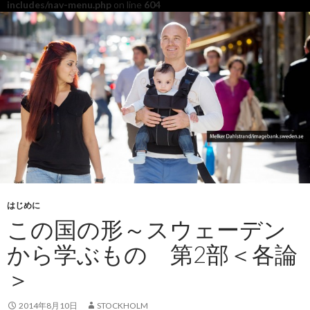
includes/nav-menu.php
on line
604
はじめに
この国の形～スウェーデン
から学ぶもの 第2部＜各論
＞
2014年8月10日
STOCKHOLM