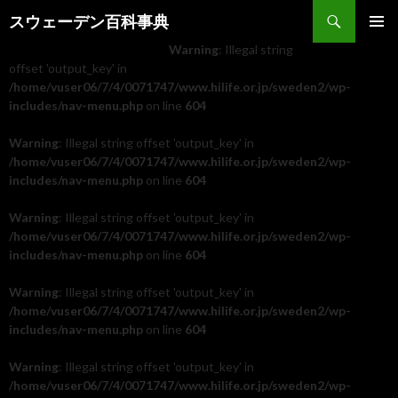
検索
スウェーデン百科事典
コンテンツへ移動
Warning
: Illegal string
メインメ
ニュー
offset 'output_key' in
/home/vuser06/7/4/0071747/www.hilife.or.jp/sweden2/wp-
includes/nav-menu.php
on line
604
Warning
: Illegal string offset 'output_key' in
/home/vuser06/7/4/0071747/www.hilife.or.jp/sweden2/wp-
includes/nav-menu.php
on line
604
Warning
: Illegal string offset 'output_key' in
/home/vuser06/7/4/0071747/www.hilife.or.jp/sweden2/wp-
includes/nav-menu.php
on line
604
Warning
: Illegal string offset 'output_key' in
/home/vuser06/7/4/0071747/www.hilife.or.jp/sweden2/wp-
includes/nav-menu.php
on line
604
Warning
: Illegal string offset 'output_key' in
/home/vuser06/7/4/0071747/www.hilife.or.jp/sweden2/wp-