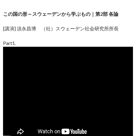
この国の形～スウェーデンから学ぶもの｜第2部 各論
[講演] 須永昌博 （社）スウェーデン社会研究所所長
Part1.