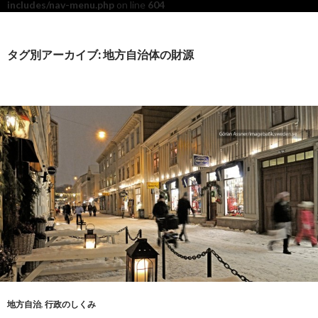
includes/nav-menu.php
on line
604
タグ別アーカイブ: 地方自治体の財源
地方自治
,
行政のしくみ