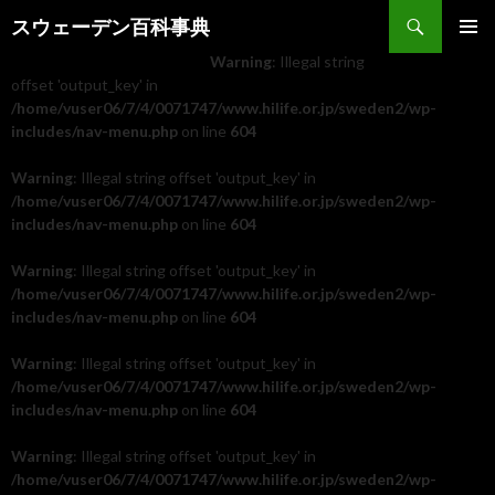
検索
スウェーデン百科事典
コンテンツへ移動
Warning
: Illegal string
メインメ
ニュー
offset 'output_key' in
/home/vuser06/7/4/0071747/www.hilife.or.jp/sweden2/wp-
includes/nav-menu.php
on line
604
Warning
: Illegal string offset 'output_key' in
/home/vuser06/7/4/0071747/www.hilife.or.jp/sweden2/wp-
includes/nav-menu.php
on line
604
Warning
: Illegal string offset 'output_key' in
/home/vuser06/7/4/0071747/www.hilife.or.jp/sweden2/wp-
includes/nav-menu.php
on line
604
Warning
: Illegal string offset 'output_key' in
/home/vuser06/7/4/0071747/www.hilife.or.jp/sweden2/wp-
includes/nav-menu.php
on line
604
Warning
: Illegal string offset 'output_key' in
/home/vuser06/7/4/0071747/www.hilife.or.jp/sweden2/wp-