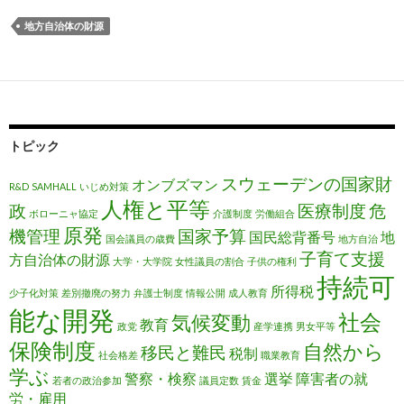
地方自治体の財源
トピック
スウェーデンの国家財
オンブズマン
R&D
SAMHALL
いじめ対策
人権と平等
政
医療制度
危
ボローニャ協定
介護制度
労働組合
原発
機管理
国家予算
国民総背番号
地
国会議員の歳費
地方自治
子育て支援
方自治体の財源
大学・大学院
女性議員の割合
子供の権利
持続可
所得税
少子化対策
差別撤廃の努力
弁護士制度
情報公開
成人教育
能な開発
社会
気候変動
教育
政党
産学連携
男女平等
保険制度
自然から
移民と難民
税制
社会格差
職業教育
学ぶ
警察・検察
選挙
障害者の就
若者の政治参加
議員定数
賃金
労・雇用