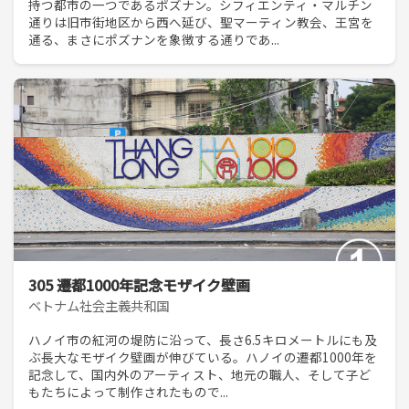
持つ都市の一つであるポズナン。シフィエンティ・マルチン
通りは旧市街地区から西へ延び、聖マーティン教会、王宮を
通る、まさにポズナンを象徴する通りであ...
305 遷都1000年記念モザイク壁画
ベトナム社会主義共和国
ハノイ市の紅河の堤防に沿って、長さ6.5キロメートルにも及
ぶ長大なモザイク壁画が伸びている。ハノイの遷都1000年を
記念して、国内外のアーティスト、地元の職人、そして子ど
もたちによって制作されたもので...