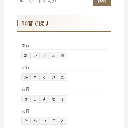
検索
50音で探す
あ行
あ
い
う
え
お
か行
か
き
く
け
こ
さ行
さ
し
す
せ
そ
た行
た
ち
つ
て
と