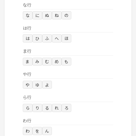
な行
な
に
ぬ
ね
の
は行
は
ひ
ふ
へ
ほ
ま行
ま
み
む
め
も
や行
や
ゆ
よ
ら行
ら
り
る
れ
ろ
わ行
わ
を
ん