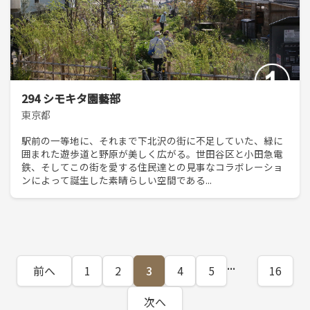
294 シモキタ園藝部
東京都
駅前の一等地に、それまで下北沢の街に不足していた、緑に
囲まれた遊歩道と野原が美しく広がる。世田谷区と小田急電
鉄、そしてこの街を愛する住民達との見事なコラボレーショ
ンによって誕生した素晴らしい空間である...
...
前へ
1
2
3
4
5
16
次へ