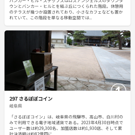
バンカー・ヒル・ステップスはロスアンジェルスのダウンタ
ウンとバンカー・ヒルとを結ぶ丘につくられた階段。休憩用
のテラスが幾つか設置されており、小さなカフェなども置か
れていて、この階段を単なる移動空間では...
297 さるぼぼコイン
岐阜県
「さるぼぼコイン」は、岐阜県の飛騨市、高山市、白川村の
みで利用できる電子地域通貨である。2023年4月30日時点で
ユーザー数は約29,300名、加盟店数は約1,930店、そして累
計決済額は約82億円に...