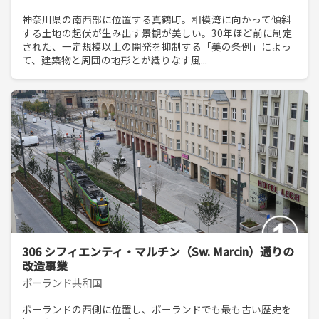
神奈川県の南西部に位置する真鶴町。相模湾に向かって傾斜
する土地の起伏が生み出す景観が美しい。30年ほど前に制定
された、一定規模以上の開発を抑制する「美の条例」によっ
て、建築物と周囲の地形とが織りなす風...
306 シフィエンティ・マルチン（Sw. Marcin）通りの
改造事業
ポーランド共和国
ポーランドの西側に位置し、ポーランドでも最も古い歴史を