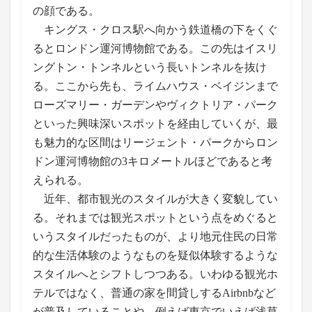
の顔である。
キングス・クロス駅へ向かう鉄道橋の下をくぐ
るとロンドン運河博物館である。この先はイスリ
ングトン・トンネルという長いトンネルを抜け
る。ここから先も、ライムハウス・ベイジンまで
ローズマリー・ガーデンやヴィクトリア・パーク
といった興味深いスポットを経由していくが、最
も魅力的な区間はリージェント・パークからロン
ドン運河博物館の3キロメートルほどであると考
えられる。
近年、都市観光のスタイルが大きく変貌してい
る。それまでは観光スポットという点をめぐると
いうスタイルだったものが、より地元住民の日常
的な生活体験のようなものを疑似体験するような
スタイルへとシフトしつつある。いわゆる観光ホ
テルではなく、普通の家を間貸しするAirbnbなど
が普及していることや、例えば東京でいえば浅草