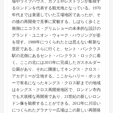
場やライブハウス、カフェやレストランが集積す
るロンドンを代表する観光地となっている。1970
年代までは衰退していた工場地区であったが、そ
の後の再開発で見事に変貌する。しばらく歩くと
南側にニコラス・グリムショーの未来的な設計の
グランド・ユニオン・ウォーク・ハウジングが姿
を現す。1988年につくられたとは思えない斬新な
意匠である。さらに行くと、セント・パンクラス
駅の北側にあるセント・パンクラス・ロックに着
く。ここの北には2015年に完成したガスホルダー
公園があり、それに隣接してキングス・クロス・
アカデミーが立地する。ここからハリー・ポッタ
ーで有名になったキングス・クロス駅までの地域
はキングス・クロス再開発地区で、ロンドン市内
でも大規模な再開発であり、21世紀の新しいロン
ドン像を観察することができる。2012年に川沿い
につくられたグラナリー広場はこの新しい再開発