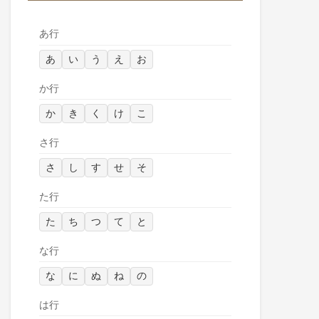
あ行
あ
い
う
え
お
か行
か
き
く
け
こ
さ行
さ
し
す
せ
そ
た行
た
ち
つ
て
と
な行
な
に
ぬ
ね
の
は行