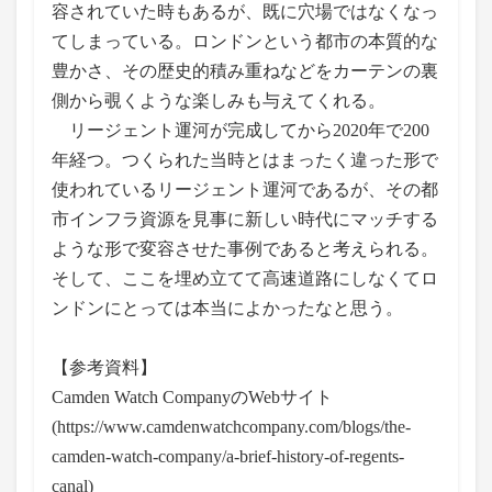
容されていた時もあるが、既に穴場ではなくなっ
てしまっている。ロンドンという都市の本質的な
豊かさ、その歴史的積み重ねなどをカーテンの裏
側から覗くような楽しみも与えてくれる。
リージェント運河が完成してから2020年で200
年経つ。つくられた当時とはまったく違った形で
使われているリージェント運河であるが、その都
市インフラ資源を見事に新しい時代にマッチする
ような形で変容させた事例であると考えられる。
そして、ここを埋め立てて高速道路にしなくてロ
ンドンにとっては本当によかったなと思う。
【参考資料】
Camden Watch CompanyのWebサイト
(https://www.camdenwatchcompany.com/blogs/the-
camden-watch-company/a-brief-history-of-regents-
canal)