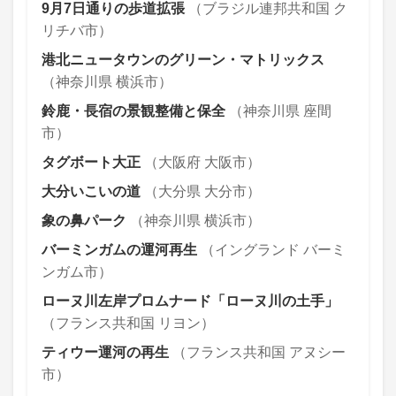
9月7日通りの歩道拡張
（ブラジル連邦共和国 ク
リチバ市）
港北ニュータウンのグリーン・マトリックス
（神奈川県 横浜市）
鈴鹿・長宿の景観整備と保全
（神奈川県 座間
市）
タグボート大正
（大阪府 大阪市）
大分いこいの道
（大分県 大分市）
象の鼻パーク
（神奈川県 横浜市）
バーミンガムの運河再生
（イングランド バーミ
ンガム市）
ローヌ川左岸プロムナード「ローヌ川の土手」
（フランス共和国 リヨン）
ティウー運河の再生
（フランス共和国 アヌシー
市）