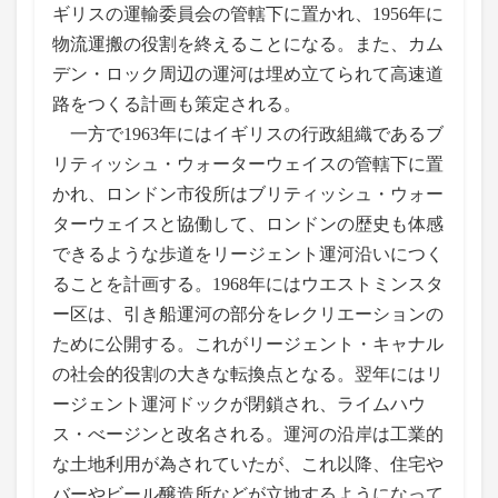
ギリスの運輸委員会の管轄下に置かれ、1956年に
物流運搬の役割を終えることになる。また、カム
デン・ロック周辺の運河は埋め立てられて高速道
路をつくる計画も策定される。
一方で1963年にはイギリスの行政組織であるブ
リティッシュ・ウォーターウェイスの管轄下に置
かれ、ロンドン市役所はブリティッシュ・ウォー
ターウェイスと協働して、ロンドンの歴史も体感
できるような歩道をリージェント運河沿いにつく
ることを計画する。1968年にはウエストミンスタ
ー区は、引き船運河の部分をレクリエーションの
ために公開する。これがリージェント・キャナル
の社会的役割の大きな転換点となる。翌年にはリ
ージェント運河ドックが閉鎖され、ライムハウ
ス・べージンと改名される。運河の沿岸は工業的
な土地利用が為されていたが、これ以降、住宅や
バーやビール醸造所などが立地するようになって