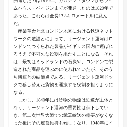
開通したのは1816年、カムデン・タウンからライ
ムハウス・ベイジンまでが開通したのは1820年で
あった。これらは全長13.8キロメートルに及ん
だ。
産業革命と北ロンドン地区における鉄道ネット
ワークの敷設とによって、リージェント運河はロ
ンドンでつくられた製品がイギリス国内に運ばれ
るうえで不可欠な役割を果たすことになる。それ
は、最初はミッドランドの石炭や、ロンドンで製
造された商品を運ぶのに使われていたが、そのう
ち海運との結節点である、リージェント運河ドッ
クで移し替えた貨物を運搬する役割を担うように
なる。
しかし、1840年には貨物の物流は鉄道が主体と
なり、リージェント運河の重要性は低下してい
き、第二次世界大戦での武器輸送の需要がなくな
った後はその運営維持も難しくなり、1948年にイ