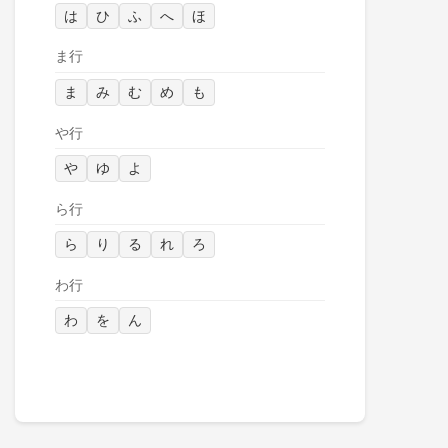
は
ひ
ふ
へ
ほ
ま行
ま
み
む
め
も
や行
や
ゆ
よ
ら行
ら
り
る
れ
ろ
わ行
わ
を
ん