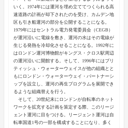
いく。1974年には運河を埋め立ててつくられる高
速道路の計画が却下されたのを受け、カムデン地
区も引き船運河の部分を公開することになる。
1979年にはセントラル電力発電委員会（CEGB）
が運河沿いに電線を敷き、運河の水はその電線が
生じる発熱を冷却化させることになる。1992年に
はロンドン運河博物館がキングス・クロス駅周辺
の運河沿いに開館する。そして、1996年にはブリ
ティッシュ・ウォーターウェイスが他の組織とと
もにロンドン・ウォーターウェイ・パートナーシ
ップを設立し、運河の再生プログラムを展開でき
るような組織替えを行う。
そして、20世紀末にロンドンが自転車のネット
ワークを拡充する計画を策定する際、このリージ
ェント運河に目をつける。リージェント運河は自
転車国道1号の一部を構成することになり、多く