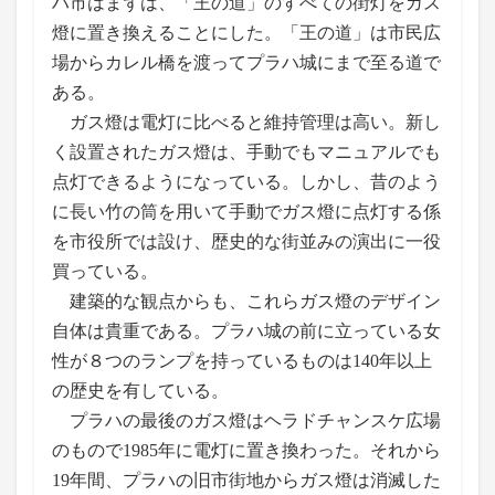
ハ市はまずは、「王の道」のすべての街灯をガス
燈に置き換えることにした。「王の道」は市民広
場からカレル橋を渡ってプラハ城にまで至る道で
ある。
ガス燈は電灯に比べると維持管理は高い。新し
く設置されたガス燈は、手動でもマニュアルでも
点灯できるようになっている。しかし、昔のよう
に長い竹の筒を用いて手動でガス燈に点灯する係
を市役所では設け、歴史的な街並みの演出に一役
買っている。
建築的な観点からも、これらガス燈のデザイン
自体は貴重である。プラハ城の前に立っている女
性が８つのランプを持っているものは140年以上
の歴史を有している。
プラハの最後のガス燈はヘラドチャンスケ広場
のもので1985年に電灯に置き換わった。それから
19年間、プラハの旧市街地からガス燈は消滅した