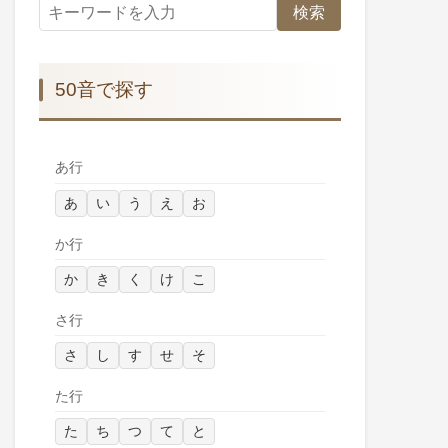
検索
50音で探す
あ行
あ
い
う
え
お
か行
か
き
く
け
こ
さ行
さ
し
す
せ
そ
た行
た
ち
つ
て
と