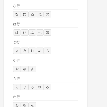
な行
な
に
ぬ
ね
の
は行
は
ひ
ふ
へ
ほ
ま行
ま
み
む
め
も
や行
や
ゆ
よ
ら行
ら
り
る
れ
ろ
わ行
わ
を
ん