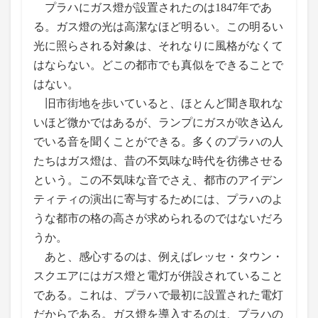
プラハにガス燈が設置されたのは1847年であ
る。ガス燈の光は高潔なほど明るい。この明るい
光に照らされる対象は、それなりに風格がなくて
はならない。どこの都市でも真似をできることで
はない。
旧市街地を歩いていると、ほとんど聞き取れな
いほど微かではあるが、ランプにガスが吹き込ん
でいる音を聞くことができる。多くのプラハの人
たちはガス燈は、昔の不気味な時代を彷彿させる
という。この不気味な音でさえ、都市のアイデン
ティティの演出に寄与するためには、プラハのよ
うな都市の格の高さが求められるのではないだろ
うか。
あと、感心するのは、例えばレッセ・タウン・
スクエアにはガス燈と電灯が併設されていること
である。これは、プラハで最初に設置された電灯
だからである。ガス燈を導入するのは、プラハの